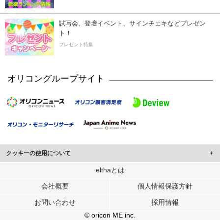
試写会、登壇イベント、サインチェキなどプレゼン
ト！
プレゼント特集
オリコングループサイト
クッキーの使用について
このサイトでは Cookie を使用して、ユーザーに合わせたコンテンツや広告の
elthaとは
表示、ソーシャル メディア機能の提供、広告の表示回数やクリック数の測定を
会社概要
個人情報保護方針
行っています。
また、ユーザーによるサイトの利用状況についても情報を収集し、ソーシャル
お問い合わせ
採用情報
メディアや広告配信、データ解析の各パートナーに提供しています。
各パートナーは、この情報とユーザーが各パートナーに提供した他の情報や、
© oricon ME inc.
ユーザーが各パートナーのサービスを使用したときに収集した他の情報を組み