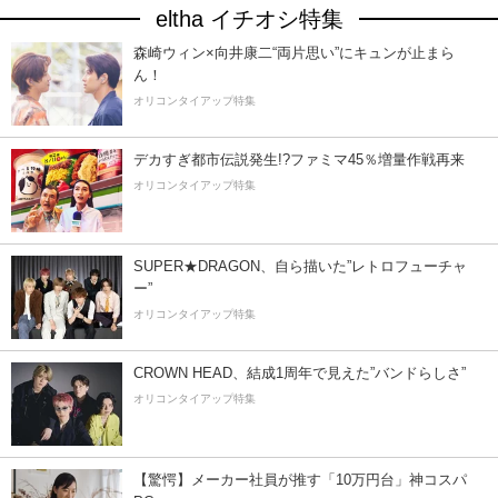
eltha イチオシ特集
森崎ウィン×向井康二“両片思い”にキュンが止まら
ん！
オリコンタイアップ特集
デカすぎ都市伝説発生!?ファミマ45％増量作戦再来
オリコンタイアップ特集
SUPER★DRAGON、自ら描いた”レトロフューチャ
ー”
オリコンタイアップ特集
CROWN HEAD、結成1周年で見えた”バンドらしさ”
オリコンタイアップ特集
【驚愕】メーカー社員が推す「10万円台」神コスパ