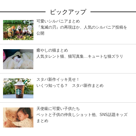
ピックアップ
可愛いシルバニアまとめ
『鬼滅の刃』の再現ほか、人気のシルバニア投稿を
公開
癒やしの猫まとめ
人気タレント猫、猫写真集…キュートな猫ズラリ
スタバ新作イッキ見せ！
いくつ知ってる？ スタバ新作まとめ
天使級に可愛い子供たち
ペットと子供の仲良しショット他、SNS話題キッズ
まとめ