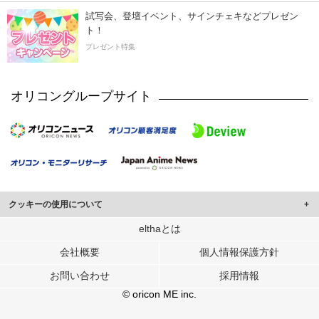
試写会、登壇イベント、サインチェキなどプレゼン
ト！
プレゼント特集
オリコングループサイト
クッキーの使用について
このサイトでは Cookie を使用して、ユーザーに合わせたコンテンツや広告の
elthaとは
表示、ソーシャル メディア機能の提供、広告の表示回数やクリック数の測定を
会社概要
個人情報保護方針
行っています。
また、ユーザーによるサイトの利用状況についても情報を収集し、ソーシャル
お問い合わせ
採用情報
メディアや広告配信、データ解析の各パートナーに提供しています。
各パートナーは、この情報とユーザーが各パートナーに提供した他の情報や、
© oricon ME inc.
ユーザーが各パートナーのサービスを使用したときに収集した他の情報を組み
合わせて使用することがあります。