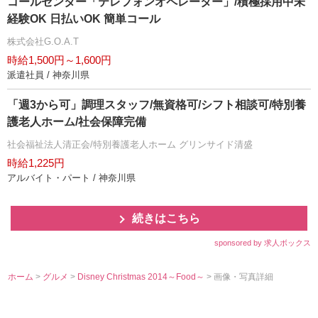
コールセンター「テレフォンオペレーター」/積極採用中未
経験OK 日払いOK 簡単コール
株式会社G.O.A.T
時給1,500円～1,600円
派遣社員 / 神奈川県
「週3から可」調理スタッフ/無資格可/シフト相談可/特別養
護老人ホーム/社会保障完備
社会福祉法人清正会/特別養護老人ホーム グリンサイド清盛
時給1,225円
アルバイト・パート / 神奈川県
続きはこちら
sponsored by 求人ボックス
ホーム
>
グルメ
>
Disney Christmas 2014～Food～
> 画像・写真詳細