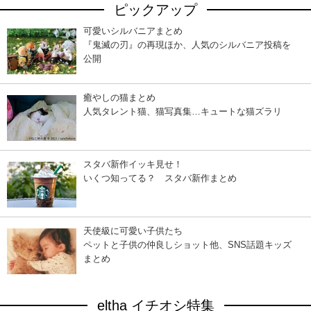
ピックアップ
可愛いシルバニアまとめ
『鬼滅の刃』の再現ほか、人気のシルバニア投稿を
公開
癒やしの猫まとめ
人気タレント猫、猫写真集…キュートな猫ズラリ
スタバ新作イッキ見せ！
いくつ知ってる？ スタバ新作まとめ
天使級に可愛い子供たち
ペットと子供の仲良しショット他、SNS話題キッズ
まとめ
eltha イチオシ特集