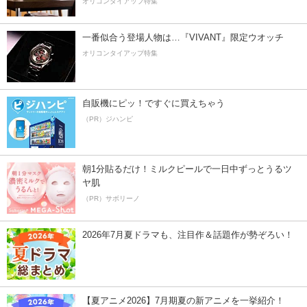
オリコンタイアップ特集
一番似合う登場人物は…『VIVANT』限定ウオッチ
オリコンタイアップ特集
自販機にピッ！ですぐに買えちゃう
（PR）ジハンピ
朝1分貼るだけ！ミルクピールで一日中ずっとうるツ
ヤ肌
（PR）サボリーノ
2026年7月夏ドラマも、注目作＆話題作が勢ぞろい！
【夏アニメ2026】7月期夏の新アニメを一挙紹介！