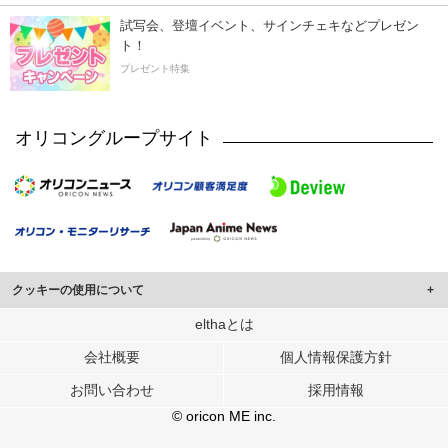
試写会、登壇イベント、サインチェキなどプレゼン
ト！
プレゼント特集
オリコングループサイト
クッキーの使用について
このサイトでは Cookie を使用して、ユーザーに合わせたコンテンツや広告の
elthaとは
表示、ソーシャル メディア機能の提供、広告の表示回数やクリック数の測定を
会社概要
個人情報保護方針
行っています。
また、ユーザーによるサイトの利用状況についても情報を収集し、ソーシャル
お問い合わせ
採用情報
メディアや広告配信、データ解析の各パートナーに提供しています。
各パートナーは、この情報とユーザーが各パートナーに提供した他の情報や、
© oricon ME inc.
ユーザーが各パートナーのサービスを使用したときに収集した他の情報を組み
合わせて使用することがあります。