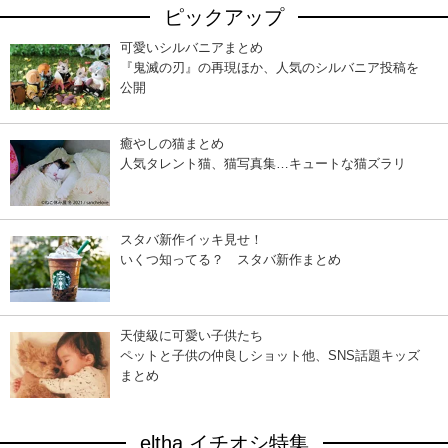
ピックアップ
可愛いシルバニアまとめ
『鬼滅の刃』の再現ほか、人気のシルバニア投稿を
公開
癒やしの猫まとめ
人気タレント猫、猫写真集…キュートな猫ズラリ
スタバ新作イッキ見せ！
いくつ知ってる？ スタバ新作まとめ
天使級に可愛い子供たち
ペットと子供の仲良しショット他、SNS話題キッズ
まとめ
eltha イチオシ特集