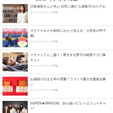
川島海荷さんと学ぶ 日常に潜む“人身取引”のリアル
オリコンタイアップ特集
マクドナルドが40年にわたり支える「小学生の甲子
園」
オリコンタイアップ特集
イケメンてんこ盛り！尊すぎる男子の純情ラブに胸
キュン
オリコンタイアップ特集
お値段そのまま45％増量！ファミマ夏の大盤振る舞
い
オリコンタイアップ特集
SUPER★DRAGON、自ら描いた”レトロフューチャ
ー”