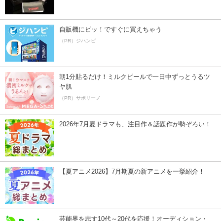
自販機にピッ！ですぐに買えちゃう
（PR）ジハンピ
朝1分貼るだけ！ミルクピールで一日中ずっとうるツ
ヤ肌
（PR）サボリーノ
2026年7月夏ドラマも、注目作＆話題作が勢ぞろい！
【夏アニメ2026】7月期夏の新アニメを一挙紹介！
芸能界を志す10代～20代を応援！オーディション・