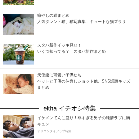
癒やしの猫まとめ
人気タレント猫、猫写真集…キュートな猫ズラリ
スタバ新作イッキ見せ！
いくつ知ってる？ スタバ新作まとめ
天使級に可愛い子供たち
ペットと子供の仲良しショット他、SNS話題キッズ
まとめ
eltha イチオシ特集
イケメンてんこ盛り！尊すぎる男子の純情ラブに胸
キュン
オリコンタイアップ特集