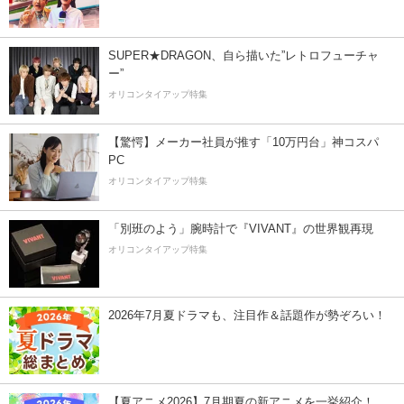
SUPER★DRAGON、自ら描いた”レトロフューチャ
ー”
オリコンタイアップ特集
【驚愕】メーカー社員が推す「10万円台」神コスパ
PC
オリコンタイアップ特集
「別班のよう」腕時計で『VIVANT』の世界観再現
オリコンタイアップ特集
2026年7月夏ドラマも、注目作＆話題作が勢ぞろい！
【夏アニメ2026】7月期夏の新アニメを一挙紹介！