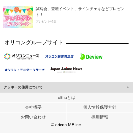
試写会、登壇イベント、サインチェキなどプレゼン
ト！
プレゼント特集
オリコングループサイト
クッキーの使用について
このサイトでは Cookie を使用して、ユーザーに合わせたコンテンツや広告の
elthaとは
表示、ソーシャル メディア機能の提供、広告の表示回数やクリック数の測定を
会社概要
個人情報保護方針
行っています。
また、ユーザーによるサイトの利用状況についても情報を収集し、ソーシャル
お問い合わせ
採用情報
メディアや広告配信、データ解析の各パートナーに提供しています。
各パートナーは、この情報とユーザーが各パートナーに提供した他の情報や、
© oricon ME inc.
ユーザーが各パートナーのサービスを使用したときに収集した他の情報を組み
合わせて使用することがあります。