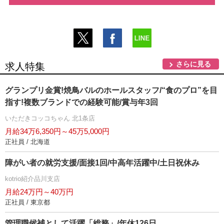
さらに見る
求人特集
グランプリ金賞!焼鳥バルのホールスタッフ/“食のプロ”を目
指す!複数ブランドでの経験可能/賞与年3回
いただきコッコちゃん 北1条店
月給34万6,350円～45万5,000円
正社員 / 北海道
障がい者の就労支援/面接1回/中高年活躍中/土日祝休み
kotrio紹介品川支店
月給24万円～40万円
正社員 / 東京都
管理職候補として活躍「総務」/年休126日