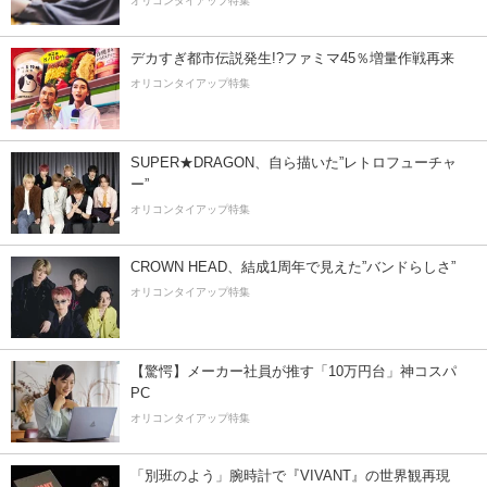
オリコンタイアップ特集
デカすぎ都市伝説発生!?ファミマ45％増量作戦再来
オリコンタイアップ特集
SUPER★DRAGON、自ら描いた”レトロフューチャ
ー”
オリコンタイアップ特集
CROWN HEAD、結成1周年で見えた”バンドらしさ”
オリコンタイアップ特集
【驚愕】メーカー社員が推す「10万円台」神コスパ
PC
オリコンタイアップ特集
「別班のよう」腕時計で『VIVANT』の世界観再現