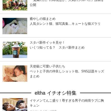
公開
癒やしの猫まとめ
人気タレント猫、猫写真集…キュートな猫ズラリ
スタバ新作イッキ見せ！
いくつ知ってる？ スタバ新作まとめ
天使級に可愛い子供たち
ペットと子供の仲良しショット他、SNS話題キッズ
まとめ
eltha イチオシ特集
イケメンてんこ盛り！尊すぎる男子の純情ラブに胸
キュン