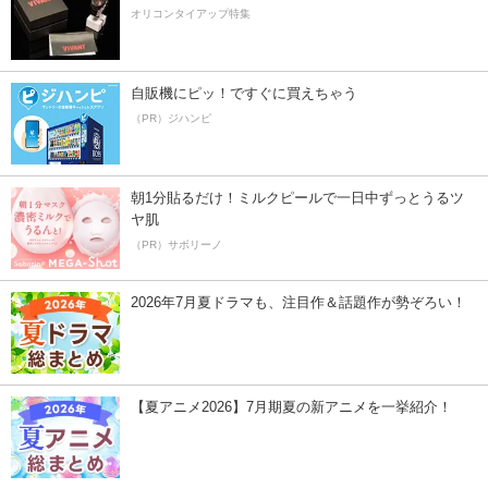
オリコンタイアップ特集
自販機にピッ！ですぐに買えちゃう
（PR）ジハンピ
朝1分貼るだけ！ミルクピールで一日中ずっとうるツ
ヤ肌
（PR）サボリーノ
2026年7月夏ドラマも、注目作＆話題作が勢ぞろい！
【夏アニメ2026】7月期夏の新アニメを一挙紹介！