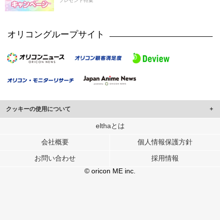
プレゼント特集
オリコングループサイト
クッキーの使用について
このサイトでは Cookie を使用して、ユーザーに合わせたコンテンツや広告の
elthaとは
表示、ソーシャル メディア機能の提供、広告の表示回数やクリック数の測定を
会社概要
個人情報保護方針
行っています。
また、ユーザーによるサイトの利用状況についても情報を収集し、ソーシャル
お問い合わせ
採用情報
メディアや広告配信、データ解析の各パートナーに提供しています。
各パートナーは、この情報とユーザーが各パートナーに提供した他の情報や、
© oricon ME inc.
ユーザーが各パートナーのサービスを使用したときに収集した他の情報を組み
合わせて使用することがあります。