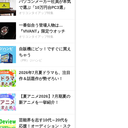
パソコンメーカー社員が本気
で選ぶ「10万円台PC3選」
オリコンタイアップ特集
一番似合う登場人物は…
『VIVANT』限定ウオッチ
オリコンタイアップ特集
自販機にピッ！ですぐに買え
ちゃう
（PR）ジハンピ
2026年7月夏ドラマも、注目
作＆話題作が勢ぞろい！
【夏アニメ2026】7月期夏の
新アニメを一挙紹介！
芸能界を志す10代～20代を
応援！オーディション・スク