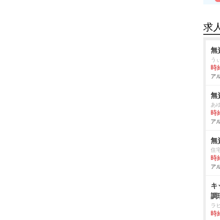
求
無
う
時給
アル
無
あ
時給
アル
無
住
時給
アル
キ
調
ラ
時給