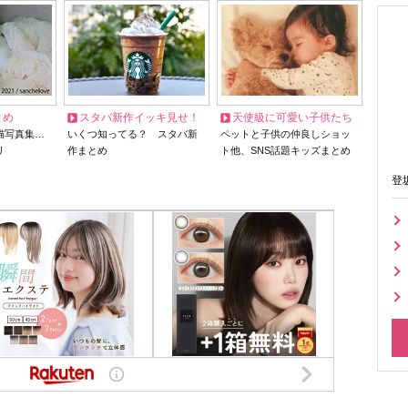
とめ
スタバ新作イッキ見せ！
天使級に可愛い子供たち
猫写真集…
いくつ知ってる？ スタバ新
ペットと子供の仲良しショッ
リ
作まとめ
ト他、SNS話題キッズまとめ
登