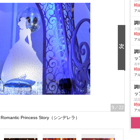
合
時給
アル
調
大
時給
アル
調
ッ
有
時給
アル
調
ッ
認
時給
9
／22
アル
mantic Princess Story（シンデレラ）