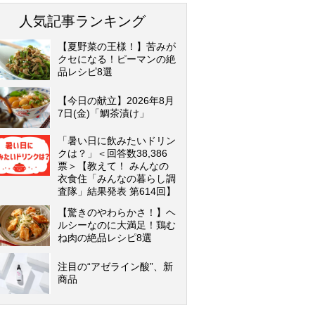
人気記事ランキング
【夏野菜の王様！】苦みが
クセになる！ピーマンの絶
品レシピ8選
【今日の献立】2026年8月
7日(金)「鯛茶漬け」
「暑い日に飲みたいドリン
クは？」＜回答数38,386
票＞【教えて！ みんなの
衣食住「みんなの暮らし調
査隊」結果発表 第614回】
【驚きのやわらかさ！】ヘ
ルシーなのに大満足！鶏む
ね肉の絶品レシピ8選
注目の“アゼライン酸”、新
商品