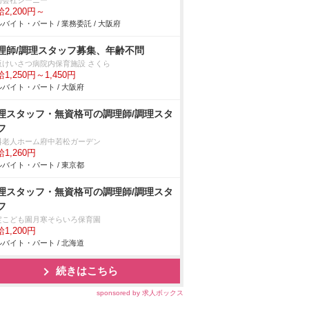
同会社ジーニー
2,200円～
バイト・パート / 業務委託 / 大阪府
理師/調理スタッフ募集、年齢不問
阪けいさつ病院内保育施設 さくら
1,250円～1,450円
バイト・パート / 大阪府
理スタッフ・無資格可の調理師/調理スタ
フ
料老人ホーム府中若松ガーデン
1,260円
バイト・パート / 東京都
理スタッフ・無資格可の調理師/調理スタ
フ
定こども園月寒そらいろ保育園
1,200円
バイト・パート / 北海道
続きはこちら
sponsored by 求人ボックス