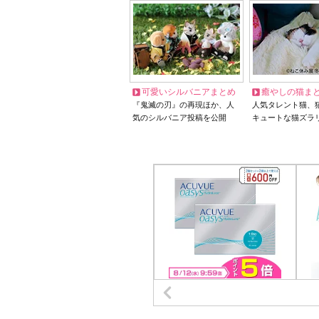
可愛いシルバニアまとめ
癒やしの猫ま
『鬼滅の刃』の再現ほか、人
人気タレント猫、
気のシルバニア投稿を公開
キュートな猫ズラ