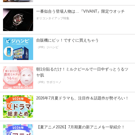
一番似合う登場人物は…『VIVANT』限定ウオッチ
オリコンタイアップ特集
自販機にピッ！ですぐに買えちゃう
（PR）ジハンピ
朝1分貼るだけ！ミルクピールで一日中ずっとうるツ
ヤ肌
（PR）サボリーノ
2026年7月夏ドラマも、注目作＆話題作が勢ぞろい！
【夏アニメ2026】7月期夏の新アニメを一挙紹介！