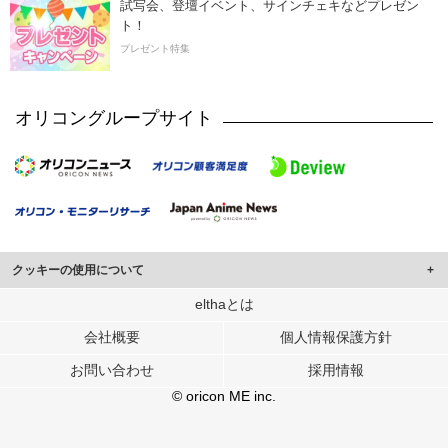
試写会、登壇イベント、サインチェキなどプレゼン
ト！
プレゼント特集
オリコングループサイト
クッキーの使用について
このサイトでは Cookie を使用して、ユーザーに合わせたコンテンツや広告の
elthaとは
表示、ソーシャル メディア機能の提供、広告の表示回数やクリック数の測定を
会社概要
個人情報保護方針
行っています。
また、ユーザーによるサイトの利用状況についても情報を収集し、ソーシャル
お問い合わせ
採用情報
メディアや広告配信、データ解析の各パートナーに提供しています。
各パートナーは、この情報とユーザーが各パートナーに提供した他の情報や、
© oricon ME inc.
ユーザーが各パートナーのサービスを使用したときに収集した他の情報を組み
合わせて使用することがあります。