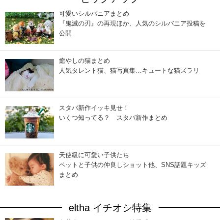
可愛いシルバニアまとめ
『鬼滅の刃』の再現ほか、人気のシルバニア投稿を
公開
癒やしの猫まとめ
人気タレント猫、猫写真集…キュートな猫ズラリ
スタバ新作イッキ見せ！
いくつ知ってる？ スタバ新作まとめ
天使級に可愛い子供たち
ペットと子供の仲良しショット他、SNS話題キッズ
まとめ
eltha イチオシ特集