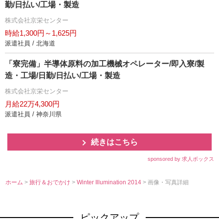
勤/日払い/工場・製造
株式会社京栄センター
時給1,300円～1,625円
派遣社員 / 北海道
「寮完備」半導体原料の加工機械オペレーター/即入寮/製
造・工場/日勤/日払い/工場・製造
株式会社京栄センター
月給22万4,300円
派遣社員 / 神奈川県
続きはこちら
sponsored by 求人ボックス
ホーム
>
旅行＆おでかけ
>
Winter Illumination 2014
> 画像・写真詳細
ピックアップ