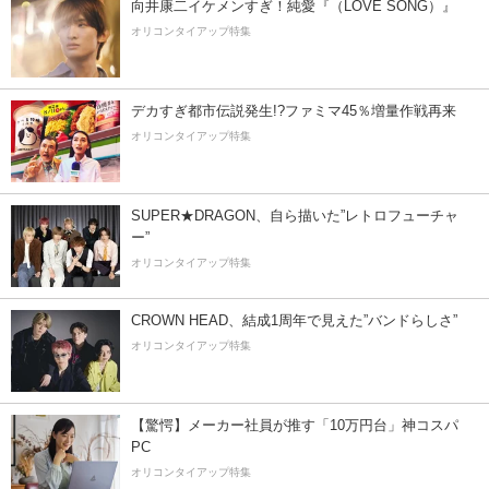
向井康二イケメンすぎ！純愛『（LOVE SONG）』
オリコンタイアップ特集
デカすぎ都市伝説発生!?ファミマ45％増量作戦再来
オリコンタイアップ特集
SUPER★DRAGON、自ら描いた”レトロフューチャ
ー”
オリコンタイアップ特集
CROWN HEAD、結成1周年で見えた”バンドらしさ”
オリコンタイアップ特集
【驚愕】メーカー社員が推す「10万円台」神コスパ
PC
オリコンタイアップ特集