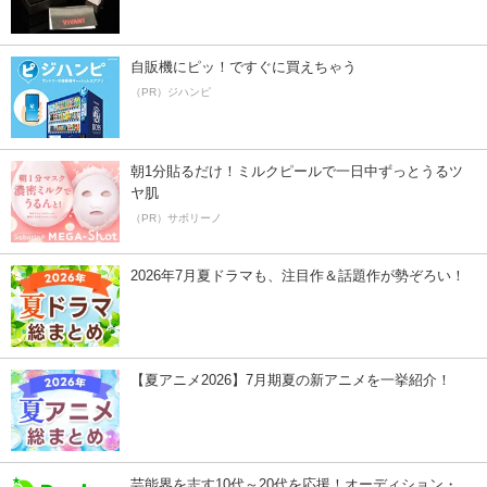
自販機にピッ！ですぐに買えちゃう
（PR）ジハンピ
朝1分貼るだけ！ミルクピールで一日中ずっとうるツ
ヤ肌
（PR）サボリーノ
2026年7月夏ドラマも、注目作＆話題作が勢ぞろい！
【夏アニメ2026】7月期夏の新アニメを一挙紹介！
芸能界を志す10代～20代を応援！オーディション・