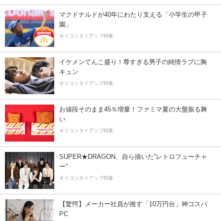
マクドナルドが40年にわたり支える「小学生の甲子
園」
オリコンタイアップ特集
イケメンてんこ盛り！尊すぎる男子の純情ラブに胸
キュン
オリコンタイアップ特集
お値段そのまま45％増量！ファミマ夏の大盤振る舞
い
オリコンタイアップ特集
SUPER★DRAGON、自ら描いた”レトロフューチャ
ー”
オリコンタイアップ特集
【驚愕】メーカー社員が推す「10万円台」神コスパ
PC