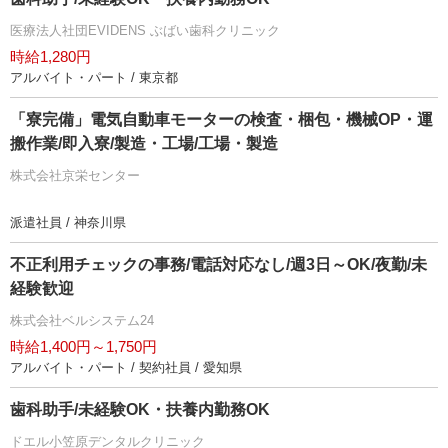
医療法人社団EVIDENS ぶばい歯科クリニック
時給1,280円
アルバイト・パート / 東京都
「寮完備」電気自動車モーターの検査・梱包・機械OP・運
搬作業/即入寮/製造・工場/工場・製造
株式会社京栄センター
派遣社員 / 神奈川県
不正利用チェックの事務/電話対応なし/週3日～OK/夜勤/未
経験歓迎
株式会社ベルシステム24
時給1,400円～1,750円
アルバイト・パート / 契約社員 / 愛知県
歯科助手/未経験OK・扶養内勤務OK
ドエル小笠原デンタルクリニック