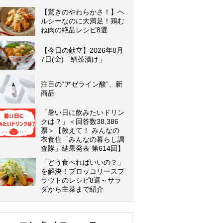
【驚きのやわらかさ！】ヘ
ルシーなのに大満足！鶏む
ね肉の絶品レシピ8選
【今日の献立】2026年8月
7日(金)「鯛茶漬け」
注目の“アゼライン酸”、新
商品
「暑い日に飲みたいドリン
クは？」＜回答数38,386
票＞【教えて！ みんなの
衣食住「みんなの暮らし調
査隊」結果発表 第614回】
「どう食べればいいの？」
を解決！ブロッコリースプ
ラウトのレシピ8選～サラ
ダから主菜まで紹介