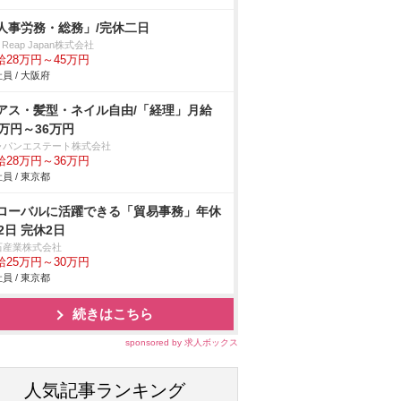
人事労務・総務」/完休二日
y Reap Japan株式会社
給28万円～45万円
員 / 大阪府
アス・髪型・ネイル自由/「経理」月給
8万円～36万円
ャパンエステート株式会社
給28万円～36万円
員 / 東京都
ローバルに活躍できる「貿易事務」年休
22日 完休2日
石産業株式会社
給25万円～30万円
員 / 東京都
続きはこちら
sponsored by 求人ボックス
人気記事ランキング