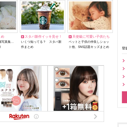
とめ
スタバ新作イッキ見せ！
天使級に可愛い子供たち
猫写真集…
いくつ知ってる？ スタバ新
ペットと子供の仲良しショッ
リ
作まとめ
ト他、SNS話題キッズまとめ
登