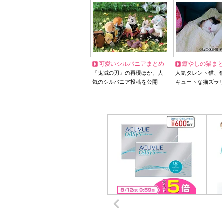
可愛いシルバニアまとめ
癒やしの猫ま
『鬼滅の刃』の再現ほか、人
人気タレント猫、
気のシルバニア投稿を公開
キュートな猫ズラ