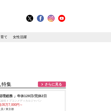
子育て
女性活躍
人特集
さらに見る
経理総務 」年休128日/完休2日
式会社トプコンメディカルジャパン
35万7,000円～
員 / 東京都