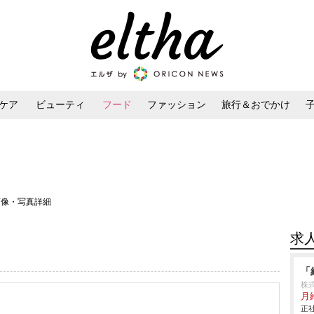
ケア
ビューティ
フード
ファッション
旅行＆おでかけ
ンケア
ダイエット・ボディケア
ヘアスタイル・ヘアアレンジ
画像・写真詳細
求
「
株
月給
正社