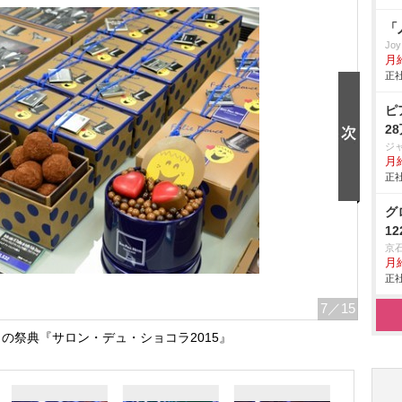
「
Jo
月
正社
ピ
2
ジ
月
正社
グ
1
京
月
正社
7
／15
の祭典『サロン・デュ・ショコラ2015』