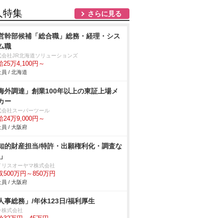
人特集
さらに見る
営幹部候補「総合職」総務・経理・シス
ム職
式会社JR北海道ソリューションズ
25万4,100円～
員 / 北海道
海外調達」創業100年以上の東証上場メ
カー
式会社スーパーツール
24万9,000円～
員 / 大阪府
知的財産担当/特許・出願権利化・調査な
/」
イリスオーヤマ株式会社
収500万円～850万円
員 / 大阪府
人事総務」/年休123日/福利厚生
一株式会社