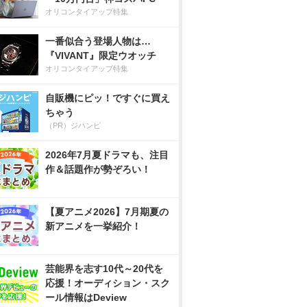
オリコンタイアップ特集
一番似合う登場人物は…
『VIVANT』限定ウオッチ
オリコンタイアップ特集
自販機にピッ！ですぐに買え
ちゃう
（PR）ジハンピ
2026年7月夏ドラマも、注目
作＆話題作が勢ぞろい！
【夏アニメ2026】7月期夏の
新アニメを一挙紹介！
芸能界を志す10代～20代を
応援！オーディション・スク
ール情報はDeview