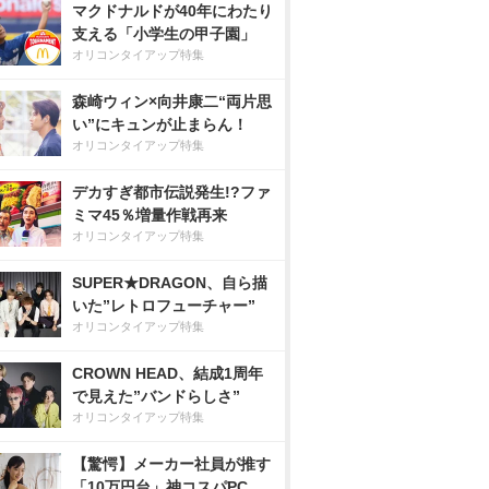
マクドナルドが40年にわたり
支える「小学生の甲子園」
オリコンタイアップ特集
森崎ウィン×向井康二“両片思
い”にキュンが止まらん！
オリコンタイアップ特集
デカすぎ都市伝説発生!?ファ
ミマ45％増量作戦再来
オリコンタイアップ特集
SUPER★DRAGON、自ら描
いた”レトロフューチャー”
オリコンタイアップ特集
CROWN HEAD、結成1周年
で見えた”バンドらしさ”
オリコンタイアップ特集
【驚愕】メーカー社員が推す
「10万円台」神コスパPC