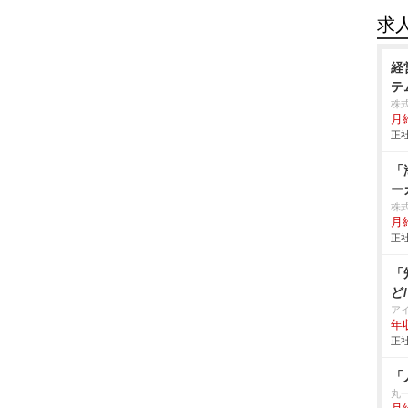
求
経
テ
株
月給
正社
「
ー
株
月給
正社
「
ど
ア
年
正社
「
丸