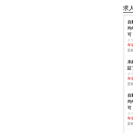
求
自
均
可
ネ
年収
正社
未
証
ネ
年収
正社
自
均
可
ネ
年収
正社