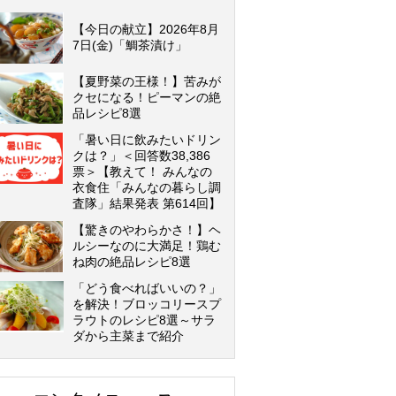
【今日の献立】2026年8月
7日(金)「鯛茶漬け」
【夏野菜の王様！】苦みが
クセになる！ピーマンの絶
品レシピ8選
「暑い日に飲みたいドリン
クは？」＜回答数38,386
票＞【教えて！ みんなの
衣食住「みんなの暮らし調
査隊」結果発表 第614回】
【驚きのやわらかさ！】ヘ
ルシーなのに大満足！鶏む
ね肉の絶品レシピ8選
「どう食べればいいの？」
を解決！ブロッコリースプ
ラウトのレシピ8選～サラ
ダから主菜まで紹介