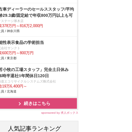
古車ディーラーのセールススタッフ/平均
齢29.3歳/固定給で年収800万円以上も可
クステージ厚木店
378万円～816万2,000円
員 / 神奈川県
能性表示食品の学術担当
式会社サンクト
収600万円～800万円
員 / 東京都
苫小牧の工場スタッフ」完全土日休み
16時半退社!/年間休日120日
海道エコリサイクルシステムズ株式会社
19万6,400円～
員 / 北海道
続きはこちら
sponsored by 求人ボックス
人気記事ランキング