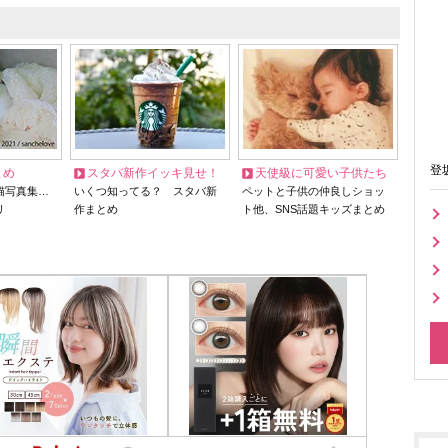
登
とめ
スタバ新作イッキ見せ！
天使級に可愛い子供たち
猫写真集…
いくつ知ってる？ スタバ新
ペットと子供の仲良しショッ
リ
作まとめ
ト他、SNS話題キッズまとめ