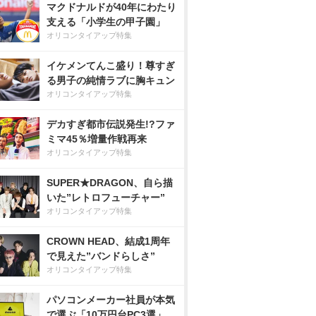
マクドナルドが40年にわたり
支える「小学生の甲子園」
オリコンタイアップ特集
イケメンてんこ盛り！尊すぎ
る男子の純情ラブに胸キュン
オリコンタイアップ特集
デカすぎ都市伝説発生!?ファ
ミマ45％増量作戦再来
オリコンタイアップ特集
SUPER★DRAGON、自ら描
いた”レトロフューチャー”
オリコンタイアップ特集
CROWN HEAD、結成1周年
で見えた”バンドらしさ”
オリコンタイアップ特集
パソコンメーカー社員が本気
で選ぶ「10万円台PC3選」