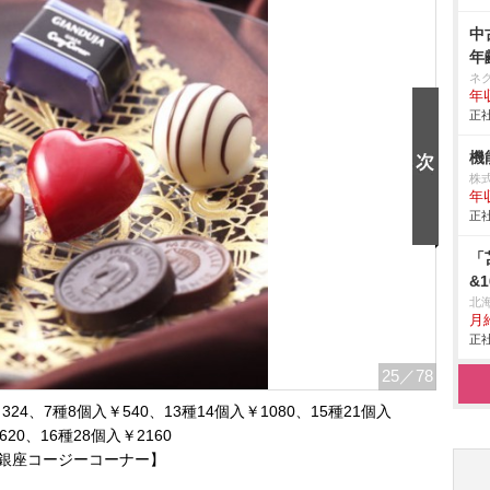
中
年
ネ
年収
正社
機
株
年
正社
「
&
北
月給
正社
25
／78
4、7種8個入￥540、13種14個入￥1080、15種21個入
620、16種28個入￥2160
銀座コージーコーナー】