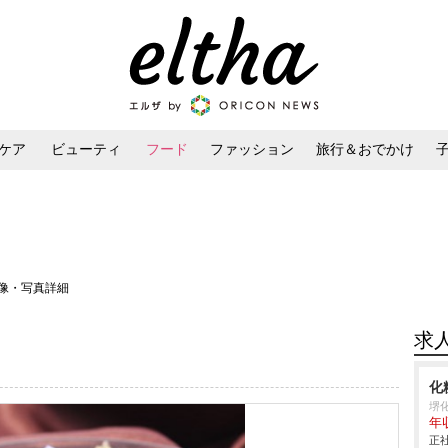
ケア
ビューティ
フード
ファッション
旅行＆おでかけ
ンケア
ダイエット・ボディケア
ヘアスタイル・ヘアアレンジ
画像・写真詳細
求
化
堺
年
正社