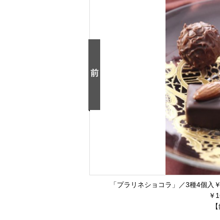
「プラリネショコラ」／3種4個入￥32
￥1
【