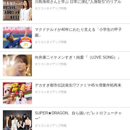
川島海荷さんと学ぶ 日常に潜む“人身取引”のリアル
オリコンタイアップ特集
マクドナルドが40年にわたり支える「小学生の甲子
園」
オリコンタイアップ特集
向井康二イケメンすぎ！純愛『（LOVE SONG）』
オリコンタイアップ特集
デカすぎ都市伝説発生!?ファミマ45％増量作戦再来
オリコンタイアップ特集
SUPER★DRAGON、自ら描いた”レトロフューチャ
ー”
オリコンタイアップ特集