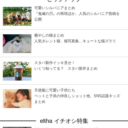
可愛いシルバニアまとめ
『鬼滅の刃』の再現ほか、人気のシルバニア投稿を
公開
癒やしの猫まとめ
人気タレント猫、猫写真集…キュートな猫ズラリ
スタバ新作イッキ見せ！
いくつ知ってる？ スタバ新作まとめ
天使級に可愛い子供たち
ペットと子供の仲良しショット他、SNS話題キッズ
まとめ
eltha イチオシ特集