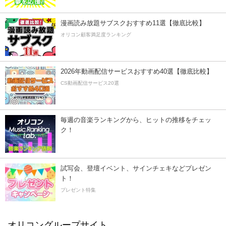
漫画読み放題サブスクおすすめ11選【徹底比較】
オリコン顧客満足度ランキング
2026年動画配信サービスおすすめ40選【徹底比較】
CS動画配信サービス20選
毎週の音楽ランキングから、ヒットの推移をチェッ
ク！
試写会、登壇イベント、サインチェキなどプレゼン
ト！
プレゼント特集
オリコングループサイト