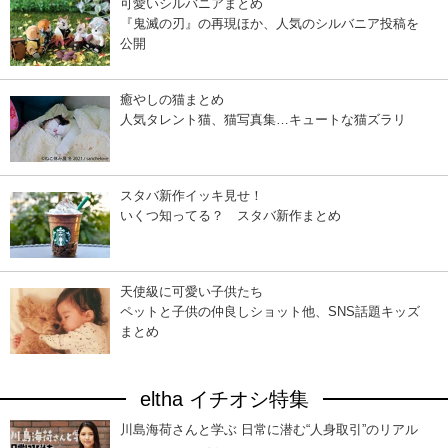
可愛いシルバニアまとめ
『鬼滅の刃』の再現ほか、人気のシルバニア投稿を
公開
癒やしの猫まとめ
人気タレント猫、猫写真集…キュートな猫ズラリ
スタバ新作イッキ見せ！
いくつ知ってる？ スタバ新作まとめ
天使級に可愛い子供たち
ペットと子供の仲良しショット他、SNS話題キッズ
まとめ
eltha イチオシ特集
川島海荷さんと学ぶ 日常に潜む“人身取引”のリアル