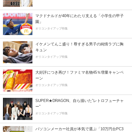
マクドナルドが40年にわたり支える「小学生の甲子
園」
オリコンタイアップ特集
イケメンてんこ盛り！尊すぎる男子の純情ラブに胸
キュン
オリコンタイアップ特集
大好評につき再び！ファミマ名物45％増量キャンペ
ーン
オリコンタイアップ特集
SUPER★DRAGON、自ら描いた”レトロフューチャ
ー”
オリコンタイアップ特集
パソコンメーカー社員が本気で選ぶ「10万円台PC3