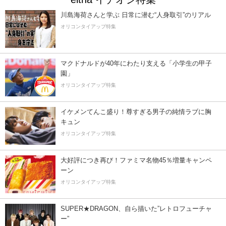
川島海荷さんと学ぶ 日常に潜む“人身取引”のリアル
オリコンタイアップ特集
マクドナルドが40年にわたり支える「小学生の甲子
園」
オリコンタイアップ特集
イケメンてんこ盛り！尊すぎる男子の純情ラブに胸
キュン
オリコンタイアップ特集
大好評につき再び！ファミマ名物45％増量キャンペ
ーン
オリコンタイアップ特集
SUPER★DRAGON、自ら描いた”レトロフューチャ
ー”