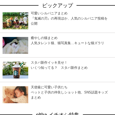
ピックアップ
可愛いシルバニアまとめ
『鬼滅の刃』の再現ほか、人気のシルバニア投稿を
公開
癒やしの猫まとめ
人気タレント猫、猫写真集…キュートな猫ズラリ
スタバ新作イッキ見せ！
いくつ知ってる？ スタバ新作まとめ
天使級に可愛い子供たち
ペットと子供の仲良しショット他、SNS話題キッズ
まとめ
eltha イチオシ特集