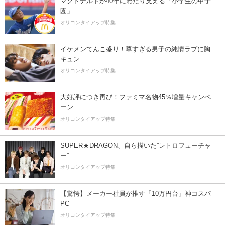
マクドナルドが40年にわたり支える「小学生の甲子
園」
オリコンタイアップ特集
イケメンてんこ盛り！尊すぎる男子の純情ラブに胸
キュン
オリコンタイアップ特集
大好評につき再び！ファミマ名物45％増量キャンペ
ーン
オリコンタイアップ特集
SUPER★DRAGON、自ら描いた”レトロフューチャ
ー”
オリコンタイアップ特集
【驚愕】メーカー社員が推す「10万円台」神コスパ
PC
オリコンタイアップ特集