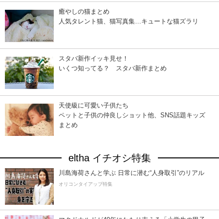
癒やしの猫まとめ
人気タレント猫、猫写真集…キュートな猫ズラリ
スタバ新作イッキ見せ！
いくつ知ってる？ スタバ新作まとめ
天使級に可愛い子供たち
ペットと子供の仲良しショット他、SNS話題キッズ
まとめ
eltha イチオシ特集
川島海荷さんと学ぶ 日常に潜む“人身取引”のリアル
オリコンタイアップ特集