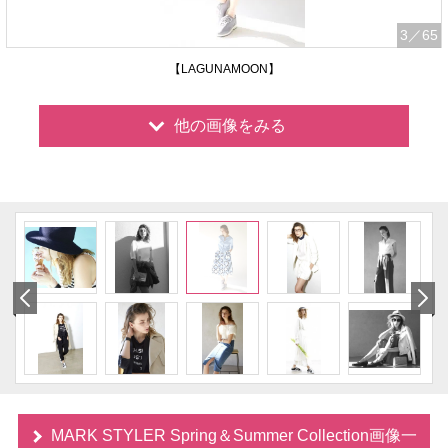
3
／65
【LAGUNAMOON】
他の画像をみる
MARK STYLER Spring＆Summer Collection画像一