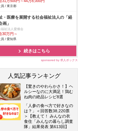
31万500円～44万8,000円
員 / 東京都
祉・医療を展開する社会福祉法人の「経
企画」
会福祉法人愛燦会
給30万円～
員 / 愛知県
続きはこちら
sponsored by 求人ボックス
人気記事ランキング
【驚きのやわらかさ！】ヘ
ルシーなのに大満足！鶏む
ね肉の絶品レシピ8選
「人参の食べ方で好きなの
は？」＜回答数38,220票
＞【教えて！ みんなの衣
食住「みんなの暮らし調査
隊」結果発表 第613回】