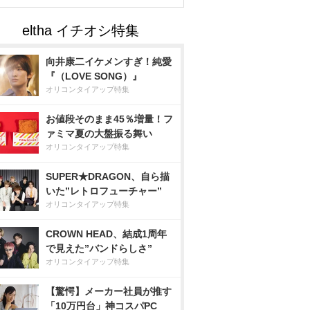
向井康二イケメンすぎ！純愛
『（LOVE SONG）』
オリコンタイアップ特集
お値段そのまま45％増量！フ
ァミマ夏の大盤振る舞い
オリコンタイアップ特集
SUPER★DRAGON、自ら描
いた”レトロフューチャー”
オリコンタイアップ特集
CROWN HEAD、結成1周年
で見えた”バンドらしさ”
オリコンタイアップ特集
【驚愕】メーカー社員が推す
「10万円台」神コスパPC