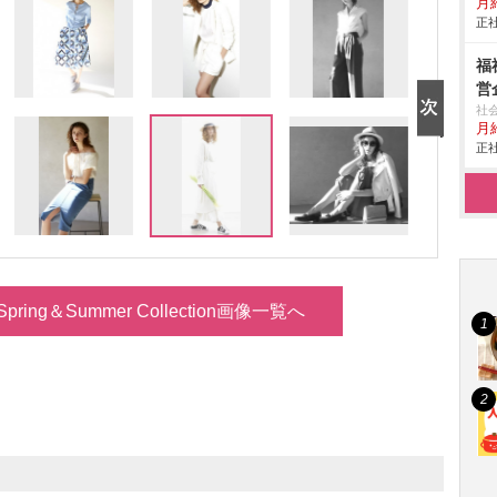
月給
正社
福
営
社
月
正社
Spring＆Summer Collection画像一覧へ