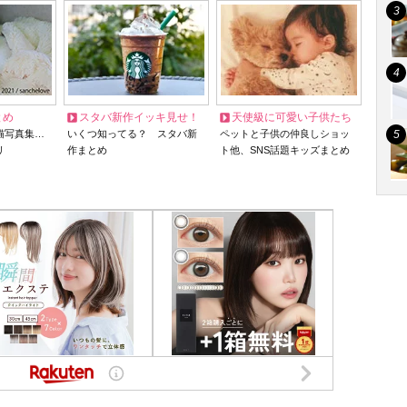
とめ
スタバ新作イッキ見せ！
天使級に可愛い子供たち
猫写真集…
いくつ知ってる？ スタバ新
ペットと子供の仲良しショッ
リ
作まとめ
ト他、SNS話題キッズまとめ