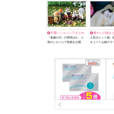
可愛いシルバニアまとめ
癒やしの猫ま
『鬼滅の刃』の再現ほか、人
人気タレント猫、
気のシルバニア投稿を公開
キュートな猫ズラ