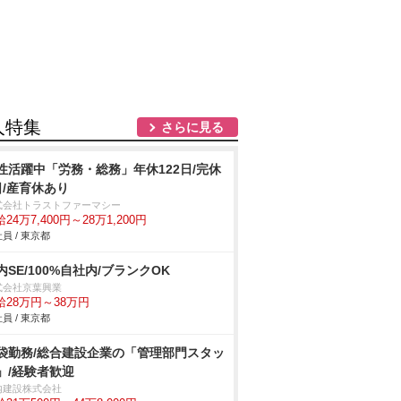
人特集
さらに見る
性活躍中「労務・総務」年休122日/完休
日/産育休あり
式会社トラストファーマシー
24万7,400円～28万1,200円
員 / 東京都
内SE/100%自社内/ブランクOK
式会社京葉興業
給28万円～38万円
員 / 東京都
袋勤務/総合建設企業の「管理部門スタッ
」/経験者歓迎
内建設株式会社