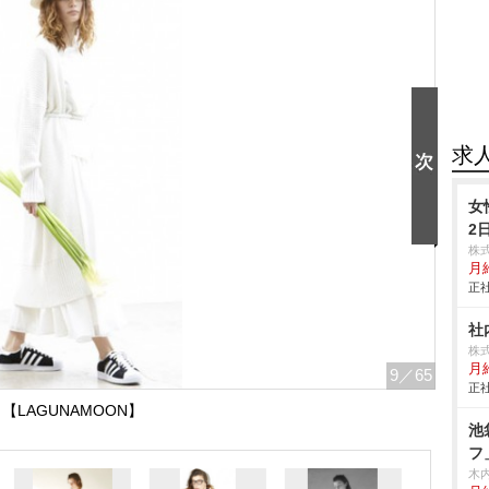
求
女
2
株
月給
正社
社
株
月
9
／65
正社
【LAGUNAMOON】
池
フ
木