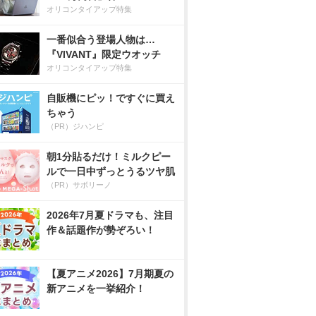
オリコンタイアップ特集
一番似合う登場人物は…
『VIVANT』限定ウオッチ
オリコンタイアップ特集
自販機にピッ！ですぐに買え
ちゃう
（PR）ジハンピ
朝1分貼るだけ！ミルクピー
ルで一日中ずっとうるツヤ肌
（PR）サボリーノ
2026年7月夏ドラマも、注目
作＆話題作が勢ぞろい！
【夏アニメ2026】7月期夏の
新アニメを一挙紹介！