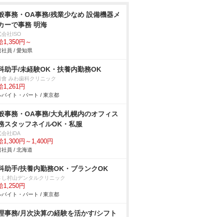
般事務・OA事務/残業少なめ 設備機器メ
カーで事務 明海
会社ISO
1,350円～
社員 / 愛知県
科助手/未経験OK・扶養内勤務OK
秀會 みわ歯科クリニック
1,261円
バイト・パート / 東京都
般事務・OA事務/大丸札幌内のオフィス
務スタッフネイルOK・私服
会社iDA
1,300円～1,400円
社員 / 北海道
科助手/扶養内勤務OK・ブランクOK
さし村山デンタルクリニック
1,250円
バイト・パート / 東京都
理事務/月次決算の経験を活かす/シフト