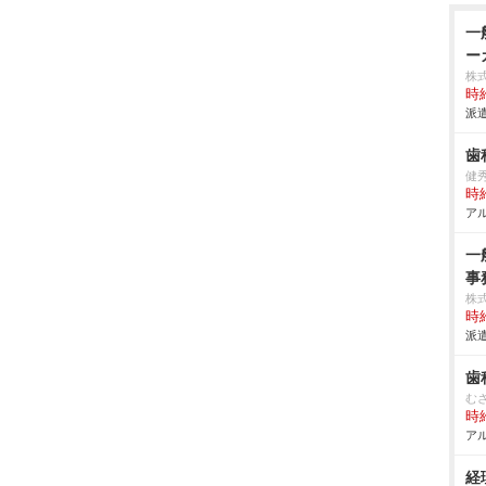
一
ー
株式
時給
派遣
歯
健
時給
アル
一
事
株式
時給
派遣
歯
む
時給
アル
経