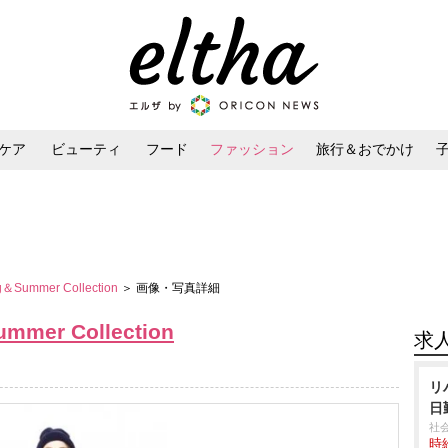
ケア
ビューティ
フード
ファッション
旅行＆おでかけ
ンケア
ダイエット・ボディケア
ヘアスタイル・ヘアアレンジ
＆Summer Collection
＞ 画像・写真詳細
mmer Collection
求
リ
日
社
時給