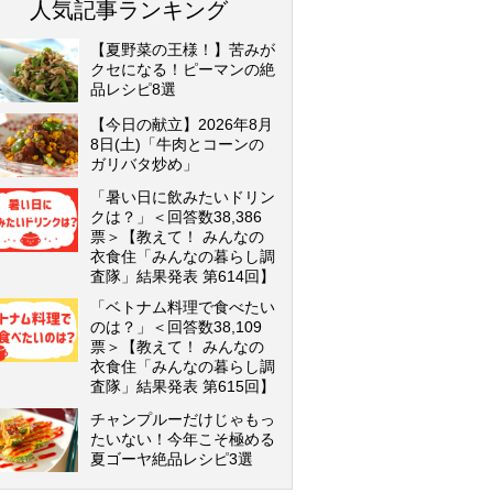
人気記事ランキング
【夏野菜の王様！】苦みが
クセになる！ピーマンの絶
品レシピ8選
【今日の献立】2026年8月
8日(土)「牛肉とコーンの
ガリバタ炒め」
「暑い日に飲みたいドリン
クは？」＜回答数38,386
票＞【教えて！ みんなの
衣食住「みんなの暮らし調
査隊」結果発表 第614回】
「ベトナム料理で食べたい
のは？」＜回答数38,109
票＞【教えて！ みんなの
衣食住「みんなの暮らし調
査隊」結果発表 第615回】
チャンプルーだけじゃもっ
たいない！今年こそ極める
夏ゴーヤ絶品レシピ3選