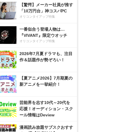
【驚愕】メーカー社員が推す
「10万円台」神コスパPC
オリコンタイアップ特集
一番似合う登場人物は…
『VIVANT』限定ウオッチ
オリコンタイアップ特集
2026年7月夏ドラマも、注目
作＆話題作が勢ぞろい！
【夏アニメ2026】7月期夏の
新アニメを一挙紹介！
芸能界を志す10代～20代を
応援！オーディション・スク
ール情報はDeview
漫画読み放題サブスクおすす