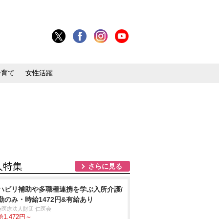
子育て
女性活躍
人特集
さらに見る
ハビリ補助や多職種連携を学ぶ入所介護/
勤のみ・時給1472円&有給あり
会医療法人財団 仁医会
1,472円～