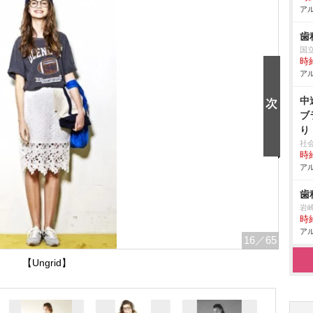
アル
歯
国
時給
アル
中
ブ
り
社
時給
アル
歯
崎
時給
アル
16
／65
【Ungrid】