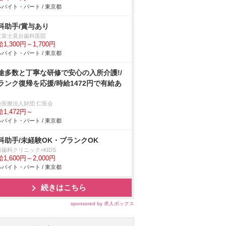
バイト・パート / 東京都
科助手/賞与あり
立富士見台歯科医院
1,300円～1,700円
バイト・パート / 東京都
途多数と丁寧な研修で安心の入所介護!/
ランク復帰を応援/時給1472円で有給あ
会医療法人財団 仁医会
1,472円～
バイト・パート / 東京都
科助手/未経験OK・ブランクOK
歯科クリニック+KIDS
1,600円～2,000円
バイト・パート / 東京都
続きはこちら
sponsored by 求人ボックス