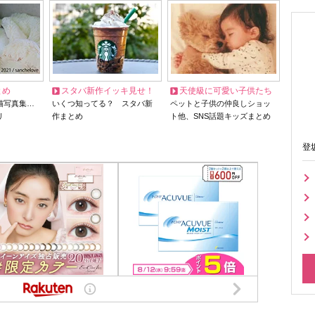
とめ
スタバ新作イッキ見せ！
天使級に可愛い子供たち
猫写真集…
いくつ知ってる？ スタバ新
ペットと子供の仲良しショッ
リ
作まとめ
ト他、SNS話題キッズまとめ
登