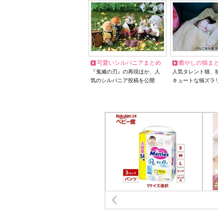
可愛いシルバニアまとめ
癒やしの猫ま
『鬼滅の刃』の再現ほか、人
人気タレント猫、
気のシルバニア投稿を公開
キュートな猫ズラ