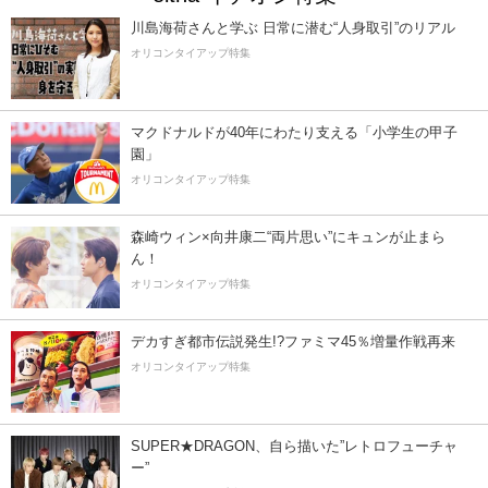
川島海荷さんと学ぶ 日常に潜む“人身取引”のリアル
オリコンタイアップ特集
マクドナルドが40年にわたり支える「小学生の甲子
園」
オリコンタイアップ特集
森崎ウィン×向井康二“両片思い”にキュンが止まら
ん！
オリコンタイアップ特集
デカすぎ都市伝説発生!?ファミマ45％増量作戦再来
オリコンタイアップ特集
SUPER★DRAGON、自ら描いた”レトロフューチャ
ー”