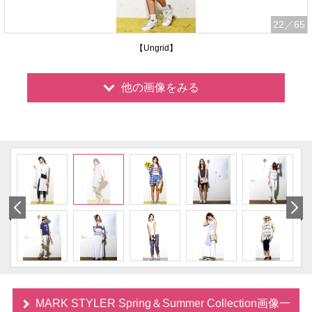
22
／65
【Ungrid】
他の画像をみる
MARK STYLER Spring＆Summer Collection画像一