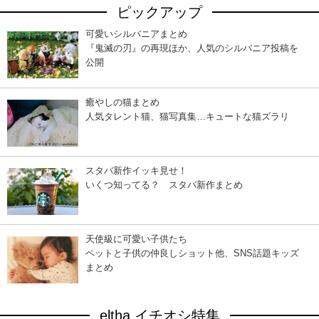
ピックアップ
可愛いシルバニアまとめ
『鬼滅の刃』の再現ほか、人気のシルバニア投稿を
公開
癒やしの猫まとめ
人気タレント猫、猫写真集…キュートな猫ズラリ
スタバ新作イッキ見せ！
いくつ知ってる？ スタバ新作まとめ
天使級に可愛い子供たち
ペットと子供の仲良しショット他、SNS話題キッズ
まとめ
eltha イチオシ特集