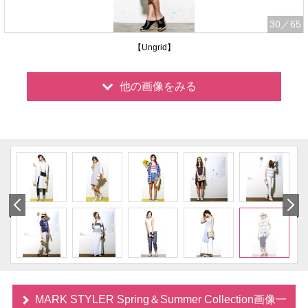
30
／65
【Ungrid】
他の画像をみる
MARK STYLER Spring＆Summer Collection画像一