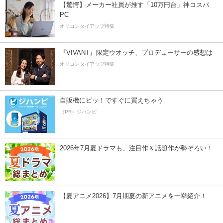
【驚愕】メーカー社員が推す「10万円台」神コスパ
PC
オリコンタイアップ特集
『VIVANT』限定ウオッチ、プロデューサーの感想は
オリコンタイアップ特集
自販機にピッ！ですぐに買えちゃう
（PR）ジハンピ
2026年7月夏ドラマも、注目作＆話題作が勢ぞろい！
【夏アニメ2026】7月期夏の新アニメを一挙紹介！