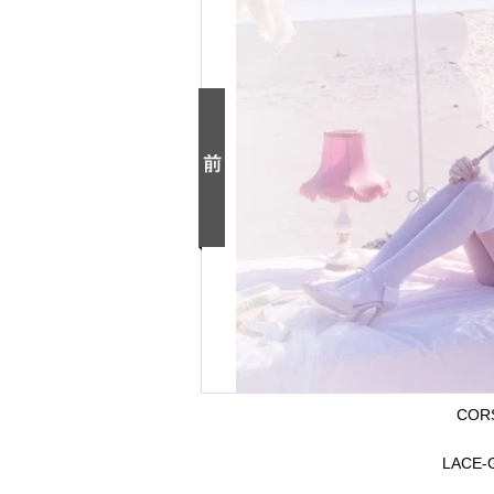
CORS
LACE-GA