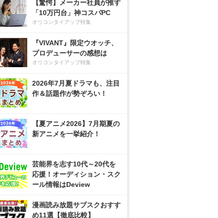
【驚愕】メーカー社員が推す
「10万円台」神コスパPC
オリコンタイアップ特集
『VIVANT』限定ウオッチ、
プロデューサーの感想は
オリコンタイアップ特集
2026年7月夏ドラマも、注目
作＆話題作が勢ぞろい！
【夏アニメ2026】7月期夏の
新アニメを一挙紹介！
芸能界を志す10代～20代を
応援！オーディション・スク
ール情報はDeview
漫画読み放題サブスクおすす
め11選【徹底比較】