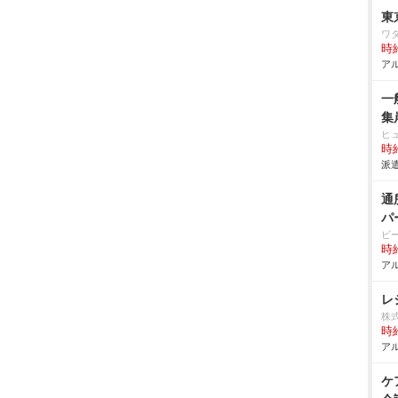
東
ワ
時給
アル
一
集
ヒ
時給
派遣
通
パ
ビ
時給
アル
レ
株
時給
アル
ケ