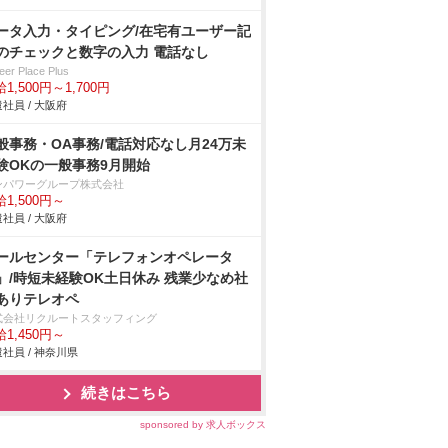
ータ入力・タイピング/在宅有ユーザー記
のチェックと数字の入力 電話なし
eer Place Plus
1,500円～1,700円
社員 / 大阪府
般事務・OA事務/電話対応なし月24万未
験OKの一般事務9月開始
ンパワーグループ株式会社
1,500円～
社員 / 大阪府
ールセンター「テレフォンオペレータ
」/時短未経験OK土日休み 残業少なめ社
ありテレオペ
式会社リクルートスタッフィング
1,450円～
社員 / 神奈川県
続きはこちら
sponsored by 求人ボックス