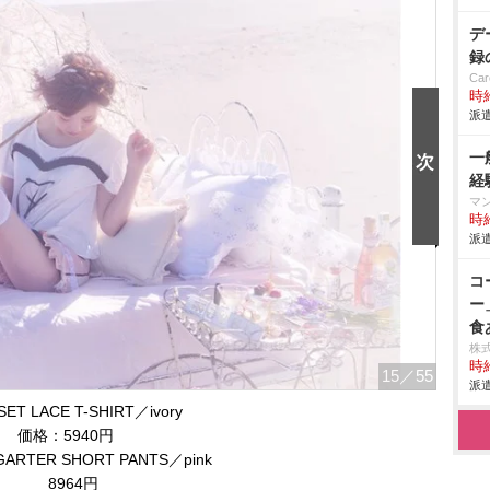
デ
録
Car
時給
派遣
一
経
マ
時給
派遣
コ
ー
食
株
時給
15
／55
派遣
ET LACE T-SHIRT／ivory
価格：5940円
RTER SHORT PANTS／pink
8964円