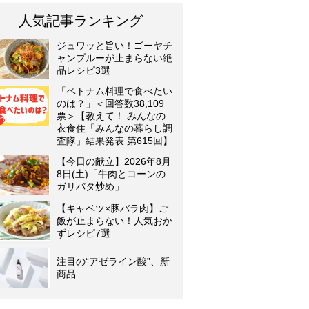
人気記事ランキング
ジュワッと旨い！ゴーヤチ
ャンプルーが止まらない絶
品レシピ3選
「ベトナム料理で食べたい
のは？」＜回答数38,109
票＞【教えて！ みんなの
衣食住「みんなの暮らし調
査隊」結果発表 第615回】
【今日の献立】2026年8月
8日(土)「牛肉とコーンの
ガリバタ炒め」
【キャベツ×豚バラ肉】ご
飯が止まらない！人気おか
ずレシピ7選
注目の“アゼライン酸”、新
商品