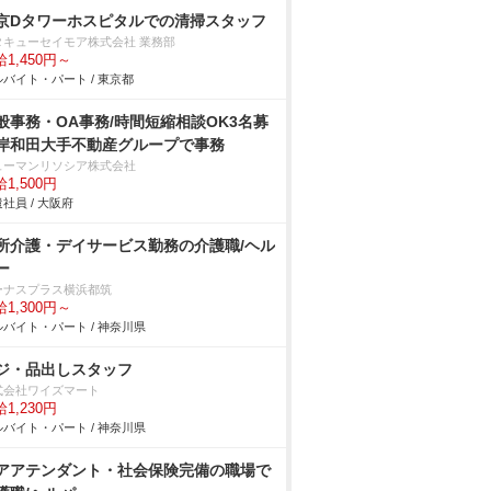
京Dタワーホスピタルでの清掃スタッフ
タキューセイモア株式会社 業務部
1,450円～
バイト・パート / 東京都
般事務・OA事務/時間短縮相談OK3名募
岸和田大手不動産グループで事務
ューマンリソシア株式会社
1,500円
社員 / 大阪府
所介護・デイサービス勤務の介護職/ヘル
ー
ーナスプラス横浜都筑
1,300円～
バイト・パート / 神奈川県
ジ・品出しスタッフ
式会社ワイズマート
1,230円
バイト・パート / 神奈川県
アアテンダント・社会保険完備の職場で