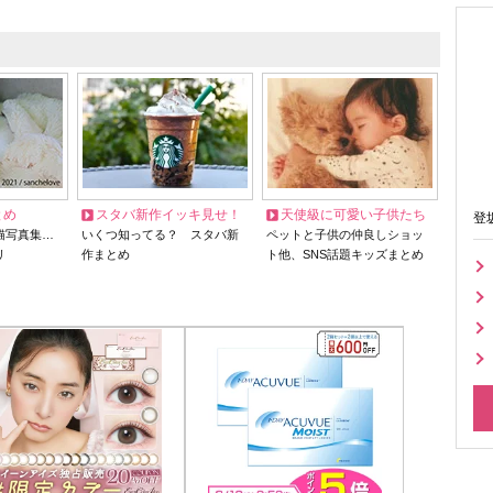
とめ
スタバ新作イッキ見せ！
天使級に可愛い子供たち
登
猫写真集…
いくつ知ってる？ スタバ新
ペットと子供の仲良しショッ
リ
作まとめ
ト他、SNS話題キッズまとめ