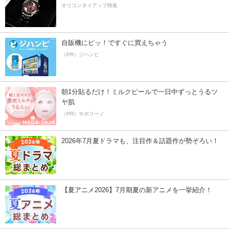
オリコンタイアップ特集
自販機にピッ！ですぐに買えちゃう
（PR）ジハンピ
朝1分貼るだけ！ミルクピールで一日中ずっとうるツ
ヤ肌
（PR）サボリーノ
2026年7月夏ドラマも、注目作＆話題作が勢ぞろい！
【夏アニメ2026】7月期夏の新アニメを一挙紹介！