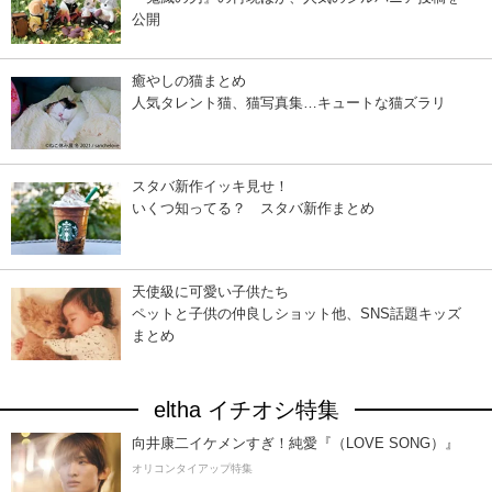
公開
癒やしの猫まとめ
人気タレント猫、猫写真集…キュートな猫ズラリ
スタバ新作イッキ見せ！
いくつ知ってる？ スタバ新作まとめ
天使級に可愛い子供たち
ペットと子供の仲良しショット他、SNS話題キッズ
まとめ
eltha イチオシ特集
向井康二イケメンすぎ！純愛『（LOVE SONG）』
オリコンタイアップ特集