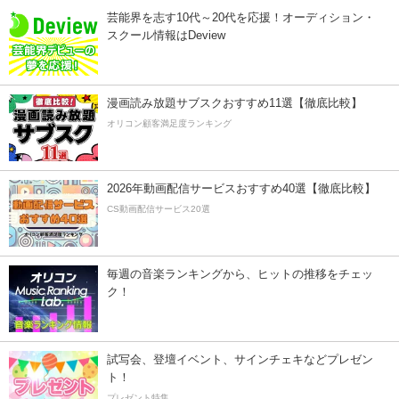
芸能界を志す10代～20代を応援！オーディション・
スクール情報はDeview
漫画読み放題サブスクおすすめ11選【徹底比較】
オリコン顧客満足度ランキング
2026年動画配信サービスおすすめ40選【徹底比較】
CS動画配信サービス20選
毎週の音楽ランキングから、ヒットの推移をチェッ
ク！
試写会、登壇イベント、サインチェキなどプレゼン
ト！
プレゼント特集