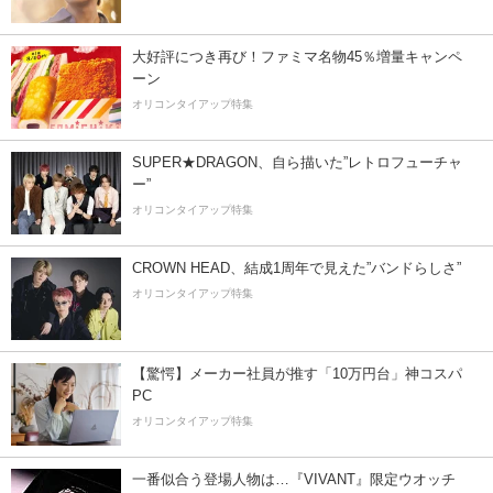
大好評につき再び！ファミマ名物45％増量キャンペ
ーン
オリコンタイアップ特集
SUPER★DRAGON、自ら描いた”レトロフューチャ
ー”
オリコンタイアップ特集
CROWN HEAD、結成1周年で見えた”バンドらしさ”
オリコンタイアップ特集
【驚愕】メーカー社員が推す「10万円台」神コスパ
PC
オリコンタイアップ特集
一番似合う登場人物は…『VIVANT』限定ウオッチ