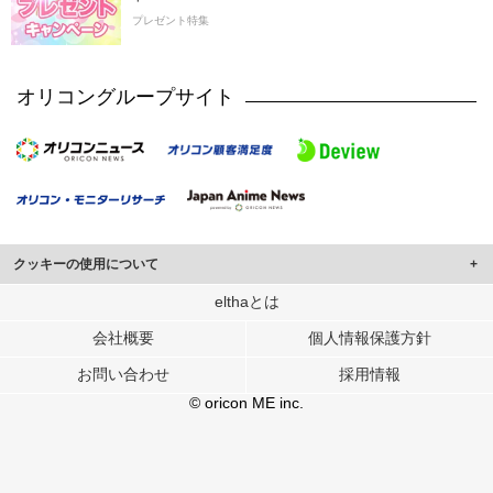
プレゼント特集
オリコングループサイト
クッキーの使用について
このサイトでは Cookie を使用して、ユーザーに合わせたコンテンツや広告の
elthaとは
表示、ソーシャル メディア機能の提供、広告の表示回数やクリック数の測定を
会社概要
個人情報保護方針
行っています。
また、ユーザーによるサイトの利用状況についても情報を収集し、ソーシャル
お問い合わせ
採用情報
メディアや広告配信、データ解析の各パートナーに提供しています。
各パートナーは、この情報とユーザーが各パートナーに提供した他の情報や、
© oricon ME inc.
ユーザーが各パートナーのサービスを使用したときに収集した他の情報を組み
合わせて使用することがあります。