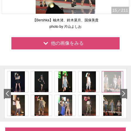
15
／211
【Bershka】柚木渚、鈴木菜月、国保美貴
photo by 片山よしお
他の画像をみる