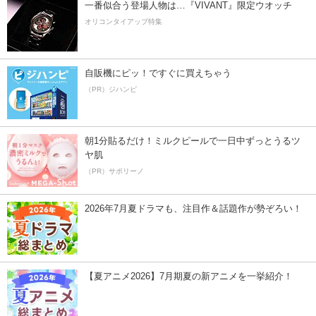
一番似合う登場人物は…『VIVANT』限定ウオッチ
オリコンタイアップ特集
自販機にピッ！ですぐに買えちゃう
（PR）ジハンピ
朝1分貼るだけ！ミルクピールで一日中ずっとうるツ
ヤ肌
（PR）サボリーノ
2026年7月夏ドラマも、注目作＆話題作が勢ぞろい！
【夏アニメ2026】7月期夏の新アニメを一挙紹介！