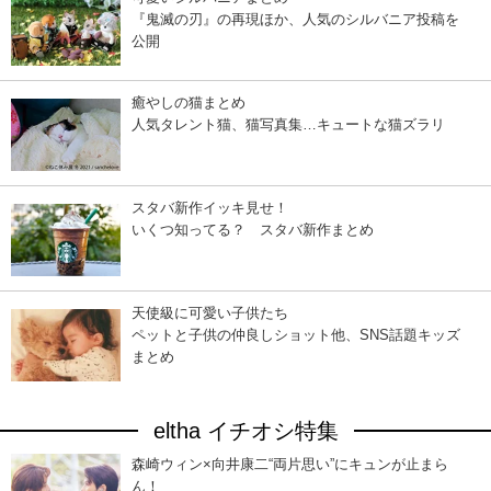
『鬼滅の刃』の再現ほか、人気のシルバニア投稿を
公開
癒やしの猫まとめ
人気タレント猫、猫写真集…キュートな猫ズラリ
スタバ新作イッキ見せ！
いくつ知ってる？ スタバ新作まとめ
天使級に可愛い子供たち
ペットと子供の仲良しショット他、SNS話題キッズ
まとめ
eltha イチオシ特集
森崎ウィン×向井康二“両片思い”にキュンが止まら
ん！