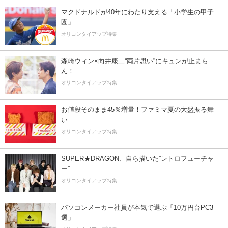
マクドナルドが40年にわたり支える「小学生の甲子
園」
オリコンタイアップ特集
森崎ウィン×向井康二“両片思い”にキュンが止まら
ん！
オリコンタイアップ特集
お値段そのまま45％増量！ファミマ夏の大盤振る舞
い
オリコンタイアップ特集
SUPER★DRAGON、自ら描いた”レトロフューチャ
ー”
オリコンタイアップ特集
パソコンメーカー社員が本気で選ぶ「10万円台PC3
選」