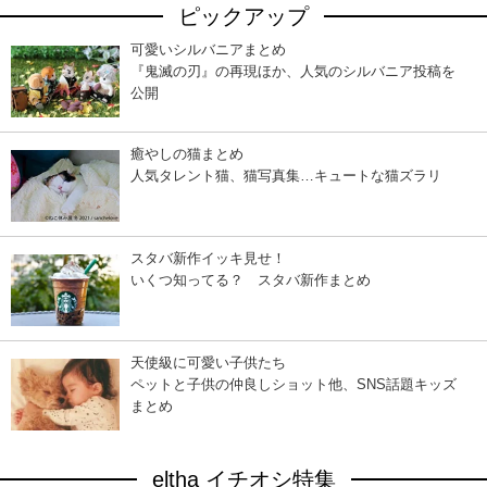
ピックアップ
可愛いシルバニアまとめ
『鬼滅の刃』の再現ほか、人気のシルバニア投稿を
公開
癒やしの猫まとめ
人気タレント猫、猫写真集…キュートな猫ズラリ
スタバ新作イッキ見せ！
いくつ知ってる？ スタバ新作まとめ
天使級に可愛い子供たち
ペットと子供の仲良しショット他、SNS話題キッズ
まとめ
eltha イチオシ特集