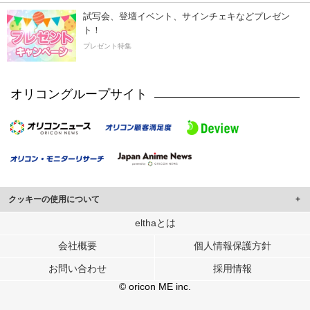
試写会、登壇イベント、サインチェキなどプレゼン
ト！
プレゼント特集
オリコングループサイト
クッキーの使用について
このサイトでは Cookie を使用して、ユーザーに合わせたコンテンツや広告の
elthaとは
表示、ソーシャル メディア機能の提供、広告の表示回数やクリック数の測定を
会社概要
個人情報保護方針
行っています。
また、ユーザーによるサイトの利用状況についても情報を収集し、ソーシャル
お問い合わせ
採用情報
メディアや広告配信、データ解析の各パートナーに提供しています。
各パートナーは、この情報とユーザーが各パートナーに提供した他の情報や、
© oricon ME inc.
ユーザーが各パートナーのサービスを使用したときに収集した他の情報を組み
合わせて使用することがあります。