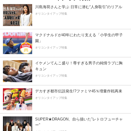
川島海荷さんと学ぶ 日常に潜む“人身取引”のリアル
オリコンタイアップ特集
マクドナルドが40年にわたり支える「小学生の甲子
園」
オリコンタイアップ特集
イケメンてんこ盛り！尊すぎる男子の純情ラブに胸
キュン
オリコンタイアップ特集
デカすぎ都市伝説発生!?ファミマ45％増量作戦再来
オリコンタイアップ特集
SUPER★DRAGON、自ら描いた”レトロフューチャ
ー”