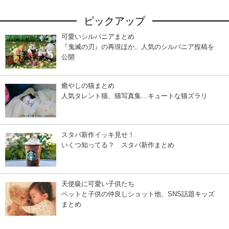
ピックアップ
可愛いシルバニアまとめ
『鬼滅の刃』の再現ほか、人気のシルバニア投稿を
公開
癒やしの猫まとめ
人気タレント猫、猫写真集…キュートな猫ズラリ
スタバ新作イッキ見せ！
いくつ知ってる？ スタバ新作まとめ
天使級に可愛い子供たち
ペットと子供の仲良しショット他、SNS話題キッズ
まとめ