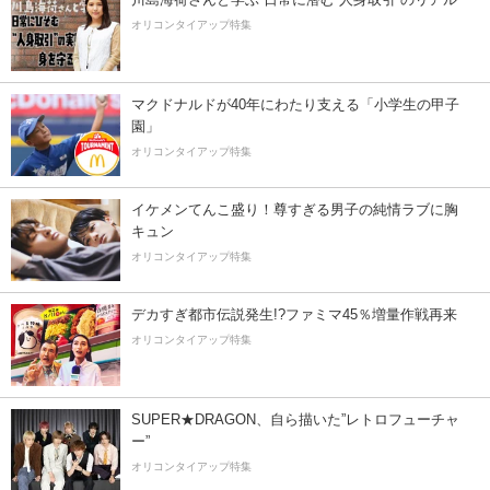
オリコンタイアップ特集
マクドナルドが40年にわたり支える「小学生の甲子
園」
オリコンタイアップ特集
イケメンてんこ盛り！尊すぎる男子の純情ラブに胸
キュン
オリコンタイアップ特集
デカすぎ都市伝説発生!?ファミマ45％増量作戦再来
オリコンタイアップ特集
SUPER★DRAGON、自ら描いた”レトロフューチャ
ー”
オリコンタイアップ特集