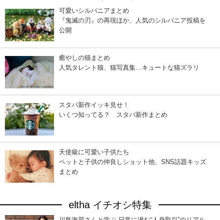
可愛いシルバニアまとめ
『鬼滅の刃』の再現ほか、人気のシルバニア投稿を
公開
癒やしの猫まとめ
人気タレント猫、猫写真集…キュートな猫ズラリ
スタバ新作イッキ見せ！
いくつ知ってる？ スタバ新作まとめ
天使級に可愛い子供たち
ペットと子供の仲良しショット他、SNS話題キッズ
まとめ
eltha イチオシ特集
川島海荷さんと学ぶ 日常に潜む“人身取引”のリアル