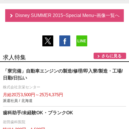
Disney SUMMER 2015~Special Menu~画像一覧へ
さらに見る
求人特集
「寮完備」自動車エンジンの製造/修理/即入寮/製造・工場/
日勤/日払い
株式会社京栄センター
月給20万3,500円～25万4,375円
派遣社員 / 北海道
歯科助手/未経験OK・ブランクOK
田歯科医院