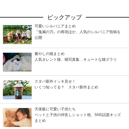
ピックアップ
可愛いシルバニアまとめ
『鬼滅の刃』の再現ほか、人気のシルバニア投稿を
公開
癒やしの猫まとめ
人気タレント猫、猫写真集…キュートな猫ズラリ
スタバ新作イッキ見せ！
いくつ知ってる？ スタバ新作まとめ
天使級に可愛い子供たち
ペットと子供の仲良しショット他、SNS話題キッズ
まとめ