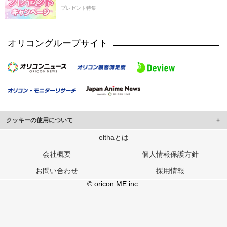
プレゼント特集
オリコングループサイト
クッキーの使用について
このサイトでは Cookie を使用して、ユーザーに合わせたコンテンツや広告の
elthaとは
表示、ソーシャル メディア機能の提供、広告の表示回数やクリック数の測定を
会社概要
個人情報保護方針
行っています。
また、ユーザーによるサイトの利用状況についても情報を収集し、ソーシャル
お問い合わせ
採用情報
メディアや広告配信、データ解析の各パートナーに提供しています。
各パートナーは、この情報とユーザーが各パートナーに提供した他の情報や、
© oricon ME inc.
ユーザーが各パートナーのサービスを使用したときに収集した他の情報を組み
合わせて使用することがあります。