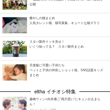
公開
癒やしの猫まとめ
人気タレント猫、猫写真集…キュートな猫ズラリ
スタバ新作イッキ見せ！
いくつ知ってる？ スタバ新作まとめ
天使級に可愛い子供たち
ペットと子供の仲良しショット他、SNS話題キッズ
まとめ
eltha イチオシ特集
森崎ウィン×向井康二“両片思い”にキュンが止まら
ん！
オリコンタイアップ特集