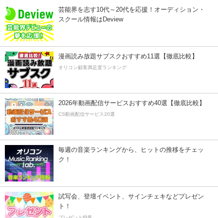
芸能界を志す10代～20代を応援！オーディション・
スクール情報はDeview
漫画読み放題サブスクおすすめ11選【徹底比較】
オリコン顧客満足度ランキング
2026年動画配信サービスおすすめ40選【徹底比較】
CS動画配信サービス20選
毎週の音楽ランキングから、ヒットの推移をチェッ
ク！
試写会、登壇イベント、サインチェキなどプレゼン
ト！
プレゼント特集