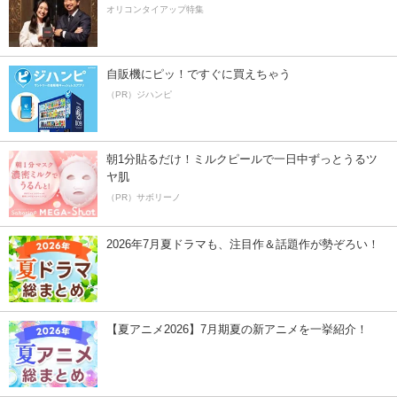
オリコンタイアップ特集
自販機にピッ！ですぐに買えちゃう
（PR）ジハンピ
朝1分貼るだけ！ミルクピールで一日中ずっとうるツ
ヤ肌
（PR）サボリーノ
2026年7月夏ドラマも、注目作＆話題作が勢ぞろい！
【夏アニメ2026】7月期夏の新アニメを一挙紹介！