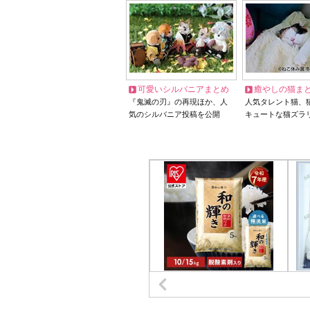
可愛いシルバニアまとめ
癒やしの猫ま
『鬼滅の刃』の再現ほか、人
人気タレント猫、
気のシルバニア投稿を公開
キュートな猫ズラ