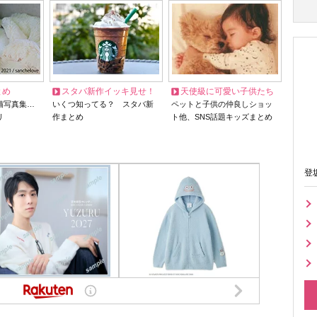
とめ
スタバ新作イッキ見せ！
天使級に可愛い子供たち
猫写真集…
いくつ知ってる？ スタバ新
ペットと子供の仲良しショッ
リ
作まとめ
ト他、SNS話題キッズまとめ
登