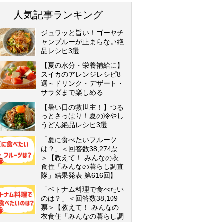
人気記事ランキング
ジュワッと旨い！ゴーヤチ
ャンプルーが止まらない絶
品レシピ3選
【夏の水分・栄養補給に】
スイカのアレンジレシピ8
選～ドリンク・デザート・
サラダまで楽しめる
【暑い日の救世主！】つる
っとさっぱり！夏の冷やし
うどん絶品レシピ3選
「夏に食べたいフルーツ
は？」＜回答数38,274票
＞【教えて！ みんなの衣
食住「みんなの暮らし調査
隊」結果発表 第616回】
「ベトナム料理で食べたい
のは？」＜回答数38,109
票＞【教えて！ みんなの
衣食住「みんなの暮らし調