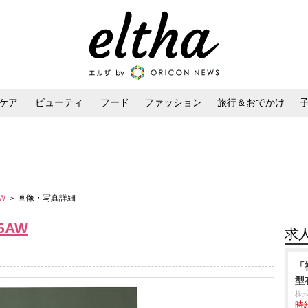
ケア
ビューティ
フード
ファッション
旅行＆おでかけ
ンケア
ダイエット・ボディケア
ヘアスタイル・ヘアアレンジ
AW
＞ 画像・写真詳細
15AW
求
「
型
株
時給