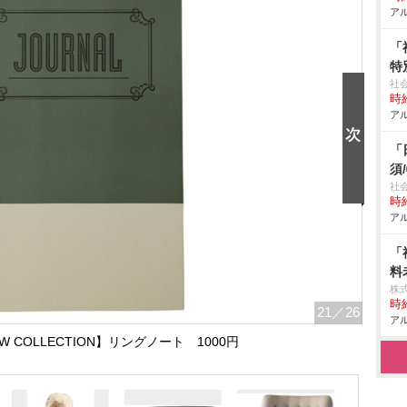
アル
「
特
社
時給
アル
「
須
社
時給
アル
「
料
株
時給
21
／26
アル
015AW COLLECTION】リングノート 1000円