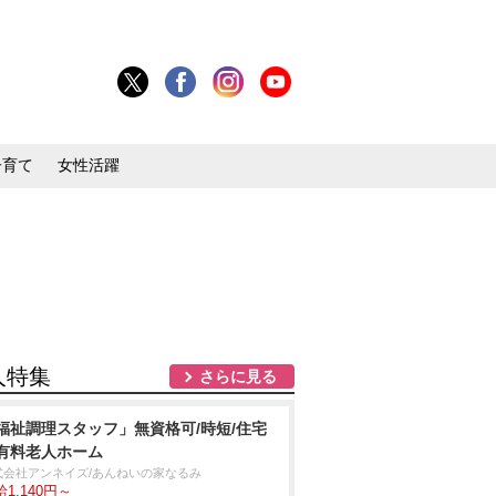
子育て
女性活躍
人特集
さらに見る
福祉調理スタッフ」無資格可/時短/住宅
有料老人ホーム
式会社アンネイズ/あんねいの家なるみ
1,140円～