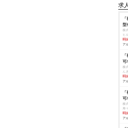
求
「
型
株
ヒ
時給
アル
「
可
株
んき
時給
アル
「
可
株式
寿
時給
アル