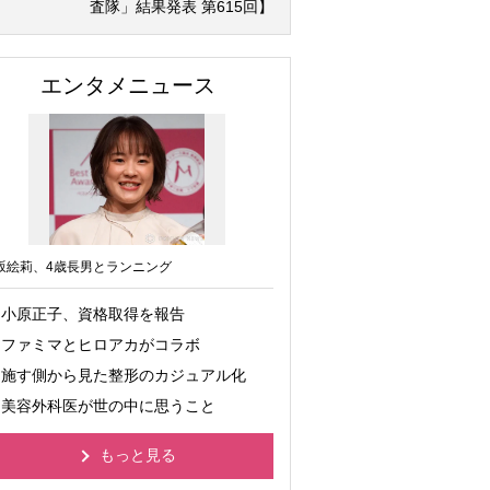
査隊」結果発表 第615回】
エンタメニュース
坂絵莉、4歳長男とランニング
小原正子、資格取得を報告
ファミマとヒロアカがコラボ
施す側から見た整形のカジュアル化
美容外科医が世の中に思うこと
もっと見る