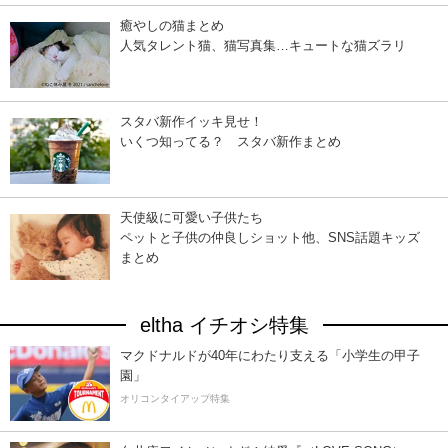
癒やしの猫まとめ
人気タレント猫、猫写真集…キュートな猫ズラリ
スタバ新作イッキ見せ！
いくつ知ってる？ スタバ新作まとめ
天使級に可愛い子供たち
ペットと子供の仲良しショット他、SNS話題キッズ
まとめ
eltha イチオシ特集
マクドナルドが40年にわたり支える「小学生の甲子
園」
オリコンタイアップ特集