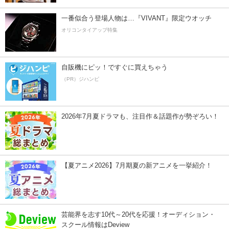
一番似合う登場人物は…『VIVANT』限定ウオッチ
オリコンタイアップ特集
自販機にピッ！ですぐに買えちゃう
（PR）ジハンピ
2026年7月夏ドラマも、注目作＆話題作が勢ぞろい！
【夏アニメ2026】7月期夏の新アニメを一挙紹介！
芸能界を志す10代～20代を応援！オーディション・
スクール情報はDeview