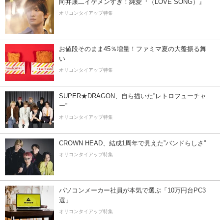
向井康二イケメンすぎ！純愛『（LOVE SONG）』
オリコンタイアップ特集
お値段そのまま45％増量！ファミマ夏の大盤振る舞
い
オリコンタイアップ特集
SUPER★DRAGON、自ら描いた”レトロフューチャ
ー”
オリコンタイアップ特集
CROWN HEAD、結成1周年で見えた”バンドらしさ”
オリコンタイアップ特集
パソコンメーカー社員が本気で選ぶ「10万円台PC3
選」
オリコンタイアップ特集