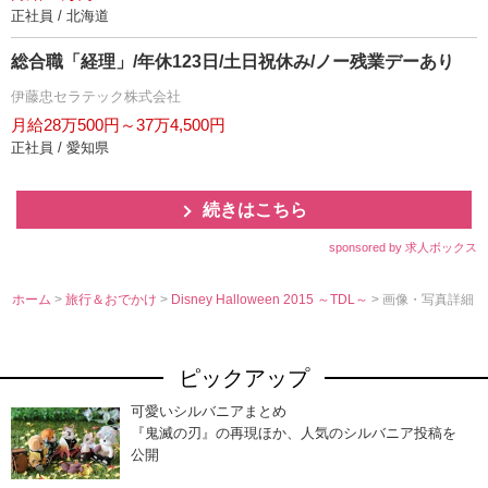
正社員 / 北海道
総合職「経理」/年休123日/土日祝休み/ノー残業デーあり
伊藤忠セラテック株式会社
月給28万500円～37万4,500円
正社員 / 愛知県
続きはこちら
sponsored by 求人ボックス
ホーム
>
旅行＆おでかけ
>
Disney Halloween 2015 ～TDL～
> 画像・写真詳細
ピックアップ
可愛いシルバニアまとめ
『鬼滅の刃』の再現ほか、人気のシルバニア投稿を
公開