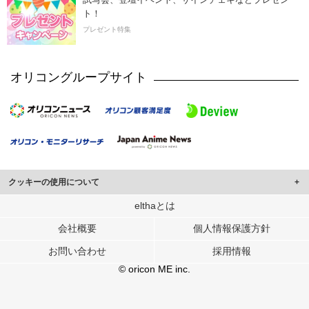
ト！
プレゼント特集
オリコングループサイト
クッキーの使用について
このサイトでは Cookie を使用して、ユーザーに合わせたコンテンツや広告の
elthaとは
表示、ソーシャル メディア機能の提供、広告の表示回数やクリック数の測定を
会社概要
個人情報保護方針
行っています。
また、ユーザーによるサイトの利用状況についても情報を収集し、ソーシャル
お問い合わせ
採用情報
メディアや広告配信、データ解析の各パートナーに提供しています。
各パートナーは、この情報とユーザーが各パートナーに提供した他の情報や、
© oricon ME inc.
ユーザーが各パートナーのサービスを使用したときに収集した他の情報を組み
合わせて使用することがあります。