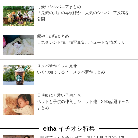
可愛いシルバニアまとめ
『鬼滅の刃』の再現ほか、人気のシルバニア投稿を
公開
癒やしの猫まとめ
人気タレント猫、猫写真集…キュートな猫ズラリ
スタバ新作イッキ見せ！
いくつ知ってる？ スタバ新作まとめ
天使級に可愛い子供たち
ペットと子供の仲良しショット他、SNS話題キッズ
まとめ
eltha イチオシ特集
川島海荷さんと学ぶ 日常に潜む“人身取引”のリアル