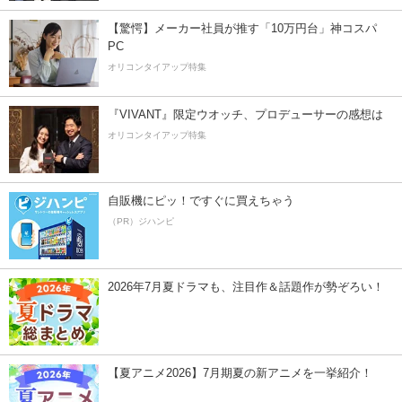
【驚愕】メーカー社員が推す「10万円台」神コスパ
PC
オリコンタイアップ特集
『VIVANT』限定ウオッチ、プロデューサーの感想は
オリコンタイアップ特集
自販機にピッ！ですぐに買えちゃう
（PR）ジハンピ
2026年7月夏ドラマも、注目作＆話題作が勢ぞろい！
【夏アニメ2026】7月期夏の新アニメを一挙紹介！