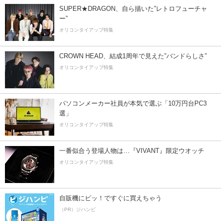
SUPER★DRAGON、自ら描いた”レトロフューチャ
ー”
オリコンタイアップ特集
CROWN HEAD、結成1周年で見えた”バンドらしさ”
オリコンタイアップ特集
パソコンメーカー社員が本気で選ぶ「10万円台PC3
選」
オリコンタイアップ特集
一番似合う登場人物は…『VIVANT』限定ウオッチ
オリコンタイアップ特集
自販機にピッ！ですぐに買えちゃう
（PR）ジハンピ