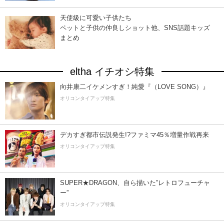
天使級に可愛い子供たち
ペットと子供の仲良しショット他、SNS話題キッズ
まとめ
eltha イチオシ特集
向井康二イケメンすぎ！純愛『（LOVE SONG）』
オリコンタイアップ特集
デカすぎ都市伝説発生!?ファミマ45％増量作戦再来
オリコンタイアップ特集
SUPER★DRAGON、自ら描いた”レトロフューチャ
ー”
オリコンタイアップ特集