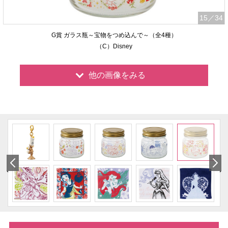
15
／34
G賞 ガラス瓶～宝物をつめ込んで～（全4種）
（C）Disney
他の画像をみる