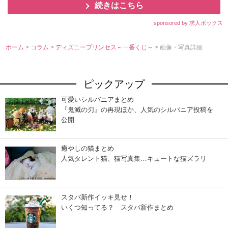
続きはこちら
sponsored by 求人ボックス
ホーム
>
コラム
>
ディズニープリンセス～一番くじ～
> 画像・写真詳細
ピックアップ
可愛いシルバニアまとめ
『鬼滅の刃』の再現ほか、人気のシルバニア投稿を
公開
癒やしの猫まとめ
人気タレント猫、猫写真集…キュートな猫ズラリ
スタバ新作イッキ見せ！
いくつ知ってる？ スタバ新作まとめ