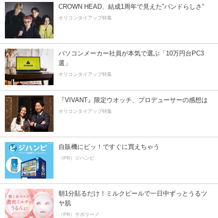
CROWN HEAD、結成1周年で見えた”バンドらしさ”
オリコンタイアップ特集
パソコンメーカー社員が本気で選ぶ「10万円台PC3
選」
オリコンタイアップ特集
『VIVANT』限定ウオッチ、プロデューサーの感想は
オリコンタイアップ特集
自販機にピッ！ですぐに買えちゃう
（PR）ジハンピ
朝1分貼るだけ！ミルクピールで一日中ずっとうるツ
ヤ肌
（PR）サボリーノ