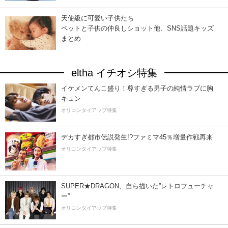
天使級に可愛い子供たち
ペットと子供の仲良しショット他、SNS話題キッズ
まとめ
eltha イチオシ特集
イケメンてんこ盛り！尊すぎる男子の純情ラブに胸
キュン
オリコンタイアップ特集
デカすぎ都市伝説発生!?ファミマ45％増量作戦再来
オリコンタイアップ特集
SUPER★DRAGON、自ら描いた”レトロフューチャ
ー”
オリコンタイアップ特集