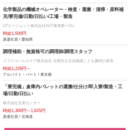
化学製品の機械オペレーター・検査・運搬・清掃・原料補
充/寮完備/日勤/日払い/工場・製造
UTエージェント株式会社AGT東海第一CU
時給1,500円
派遣社員 / 愛知県
調理補助・無資格可の調理師/調理スタッフ
イフスコヘルスケア株式会社 台東区立石浜橋場こども園内の厨房
時給1,226円～
アルバイト・パート / 東京都
「寮完備」倉庫内パレットの運搬/仕分け/即入寮/製造・工
場/日勤/日払い
株式会社京栄センター
時給1,300円～1,625円
派遣社員 / 北海道