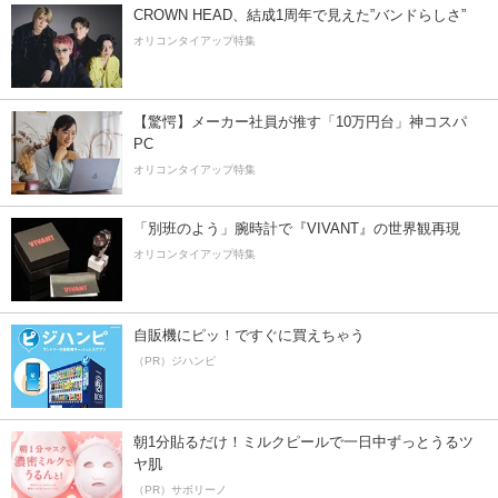
CROWN HEAD、結成1周年で見えた”バンドらしさ”
オリコンタイアップ特集
【驚愕】メーカー社員が推す「10万円台」神コスパ
PC
オリコンタイアップ特集
「別班のよう」腕時計で『VIVANT』の世界観再現
オリコンタイアップ特集
自販機にピッ！ですぐに買えちゃう
（PR）ジハンピ
朝1分貼るだけ！ミルクピールで一日中ずっとうるツ
ヤ肌
（PR）サボリーノ