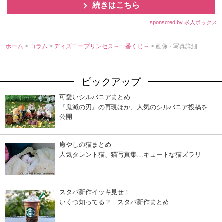
続きはこちら
sponsored by 求人ボックス
ホーム
>
コラム
>
ディズニープリンセス～一番くじ～
> 画像・写真詳細
ピックアップ
可愛いシルバニアまとめ
『鬼滅の刃』の再現ほか、人気のシルバニア投稿を
公開
癒やしの猫まとめ
人気タレント猫、猫写真集…キュートな猫ズラリ
スタバ新作イッキ見せ！
いくつ知ってる？ スタバ新作まとめ