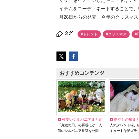
サリーをイメージしたキュートなアイ
イテムをコーディネートすることで、
月28日からの発売。今年のクリスマ
タグ
#トレンド
#クリスマス
#F
おすすめコンテンツ
可愛いシルバニアまとめ
癒やしの猫ま
『鬼滅の刃』の再現ほか、人
人気タレント猫、
気のシルバニア投稿を公開
キュートな猫ズラ