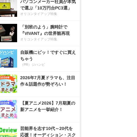
パソコンメーカー社員が本気
で選ぶ「10万円台PC3選」
オリコンタイアップ特集
「別班のよう」腕時計で
『VIVANT』の世界観再現
オリコンタイアップ特集
自販機にピッ！ですぐに買え
ちゃう
（PR）ジハンピ
2026年7月夏ドラマも、注目
作＆話題作が勢ぞろい！
【夏アニメ2026】7月期夏の
新アニメを一挙紹介！
芸能界を志す10代～20代を
応援！オーディション・スク