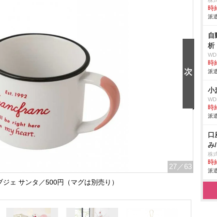
株
時給
派遣
自
析
W
時給
派遣
小
W
時給
派遣
口
み
株
時給
27
／63
派遣
ブジェ サンタ／500円（マグは別売り）