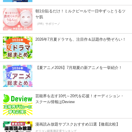
朝1分貼るだけ！ミルクピールで一日中ずっとうるツ
ヤ肌
（PR）サボリーノ
2026年7月夏ドラマも、注目作＆話題作が勢ぞろい！
【夏アニメ2026】7月期夏の新アニメを一挙紹介！
芸能界を志す10代～20代を応援！オーディション・
スクール情報はDeview
漫画読み放題サブスクおすすめ11選【徹底比較】
オリコン顧客満足度ランキング