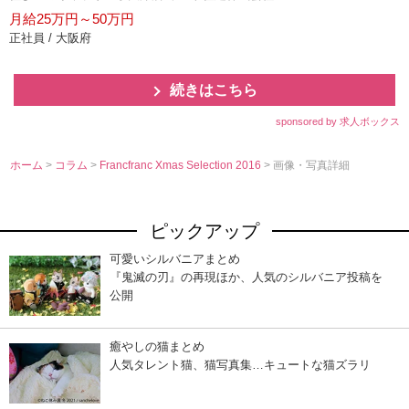
月給25万円～50万円
正社員 / 大阪府
続きはこちら
sponsored by 求人ボックス
ホーム
>
コラム
>
Francfranc Xmas Selection 2016
> 画像・写真詳細
ピックアップ
可愛いシルバニアまとめ
『鬼滅の刃』の再現ほか、人気のシルバニア投稿を
公開
癒やしの猫まとめ
人気タレント猫、猫写真集…キュートな猫ズラリ