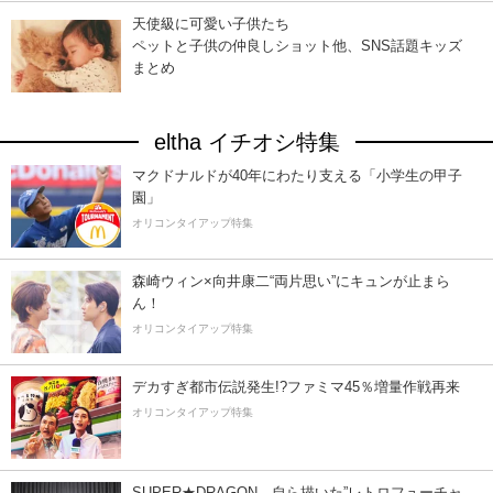
天使級に可愛い子供たち
ペットと子供の仲良しショット他、SNS話題キッズ
まとめ
eltha イチオシ特集
マクドナルドが40年にわたり支える「小学生の甲子
園」
オリコンタイアップ特集
森崎ウィン×向井康二“両片思い”にキュンが止まら
ん！
オリコンタイアップ特集
デカすぎ都市伝説発生!?ファミマ45％増量作戦再来
オリコンタイアップ特集
SUPER★DRAGON、自ら描いた”レトロフューチャ