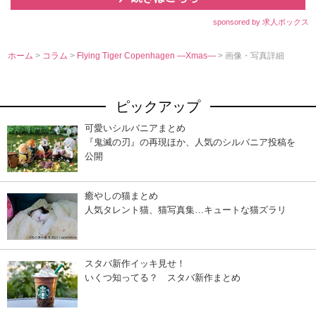
sponsored by 求人ボックス
ホーム
>
コラム
>
Flying Tiger Copenhagen ―Xmas―
> 画像・写真詳細
ピックアップ
可愛いシルバニアまとめ
『鬼滅の刃』の再現ほか、人気のシルバニア投稿を
公開
癒やしの猫まとめ
人気タレント猫、猫写真集…キュートな猫ズラリ
スタバ新作イッキ見せ！
いくつ知ってる？ スタバ新作まとめ