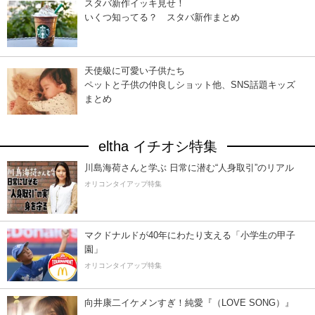
スタバ新作イッキ見せ！
いくつ知ってる？ スタバ新作まとめ
天使級に可愛い子供たち
ペットと子供の仲良しショット他、SNS話題キッズ
まとめ
eltha イチオシ特集
川島海荷さんと学ぶ 日常に潜む“人身取引”のリアル
オリコンタイアップ特集
マクドナルドが40年にわたり支える「小学生の甲子
園」
オリコンタイアップ特集
向井康二イケメンすぎ！純愛『（LOVE SONG）』