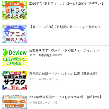
2026年7月夏ドラマも、注目作＆話題作が勢ぞろい！
【夏アニメ2026】7月期夏の新アニメを一挙紹介！
芸能界を志す10代～20代を応援！オーディション・
スクール情報はDeview
漫画読み放題サブスクおすすめ11選【徹底比較】
オリコン顧客満足度ランキング
2026年動画配信サービスおすすめ40選【徹底比較】
CS動画配信サービス20選