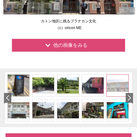
25
／34
カトン地区に残るプラナカン文化
（c）oricon ME
他の画像をみる