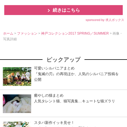
続きはこちら
sponsored by 求人ボックス
ホーム
>
ファッション
>
神戸コレクション2017 SPRING／SUMMER
> 画像・
写真詳細
ピックアップ
可愛いシルバニアまとめ
『鬼滅の刃』の再現ほか、人気のシルバニア投稿を
公開
癒やしの猫まとめ
人気タレント猫、猫写真集…キュートな猫ズラリ
スタバ新作イッキ見せ！