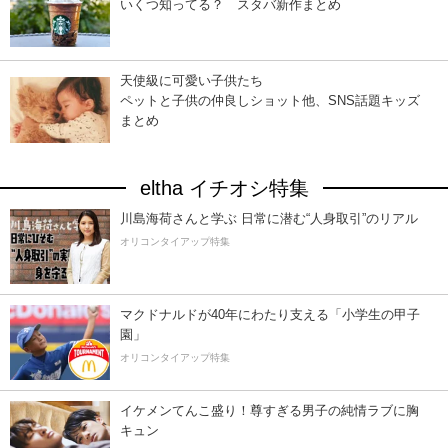
いくつ知ってる？ スタバ新作まとめ
天使級に可愛い子供たち
ペットと子供の仲良しショット他、SNS話題キッズ
まとめ
eltha イチオシ特集
川島海荷さんと学ぶ 日常に潜む“人身取引”のリアル
オリコンタイアップ特集
マクドナルドが40年にわたり支える「小学生の甲子
園」
オリコンタイアップ特集
イケメンてんこ盛り！尊すぎる男子の純情ラブに胸
キュン