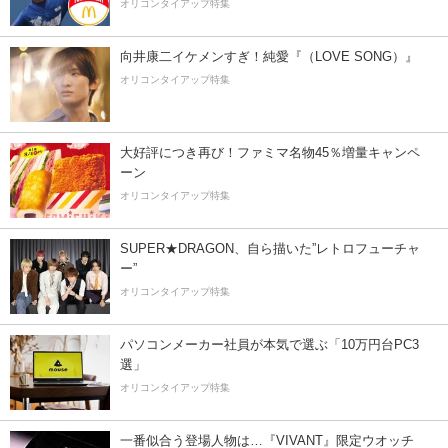
オリコンタイアップ特集
向井康二イケメンすぎ！純愛『（LOVE SONG）』
オリコンタイアップ特集
大好評につき再び！ファミマ名物45％増量キャンペ
ーン
オリコンタイアップ特集
SUPER★DRAGON、自ら描いた”レトロフューチャ
ー”
オリコンタイアップ特集
パソコンメーカー社員が本気で選ぶ「10万円台PC3
選」
オリコンタイアップ特集
一番似合う登場人物は…『VIVANT』限定ウオッチ