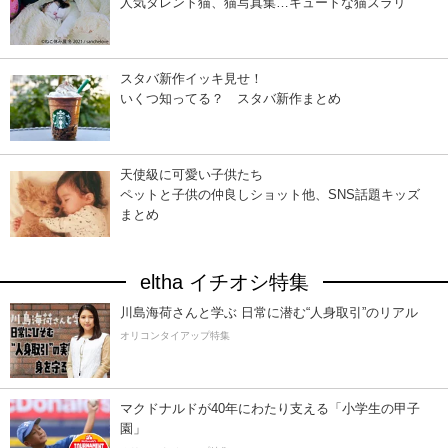
人気タレント猫、猫写真集…キュートな猫ズラリ
スタバ新作イッキ見せ！
いくつ知ってる？ スタバ新作まとめ
天使級に可愛い子供たち
ペットと子供の仲良しショット他、SNS話題キッズ
まとめ
eltha イチオシ特集
川島海荷さんと学ぶ 日常に潜む“人身取引”のリアル
オリコンタイアップ特集
マクドナルドが40年にわたり支える「小学生の甲子
園」