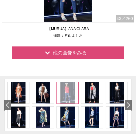
43
／260
【MURUA】ANA CLARA
撮影：片山よしお
他の画像をみる