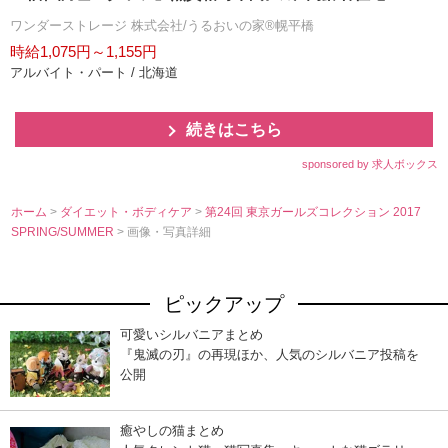
ワンダーストレージ 株式会社/うるおいの家®幌平橋
時給1,075円～1,155円
アルバイト・パート / 北海道
続きはこちら
sponsored by 求人ボックス
ホーム
>
ダイエット・ボディケア
>
第24回 東京ガールズコレクション 2017
SPRING/SUMMER
> 画像・写真詳細
ピックアップ
可愛いシルバニアまとめ
『鬼滅の刃』の再現ほか、人気のシルバニア投稿を
公開
癒やしの猫まとめ