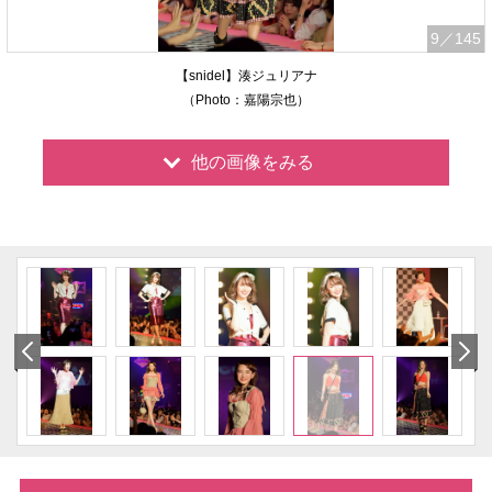
9
／145
【snidel】湊ジュリアナ
（Photo：嘉陽宗也）
他の画像をみる