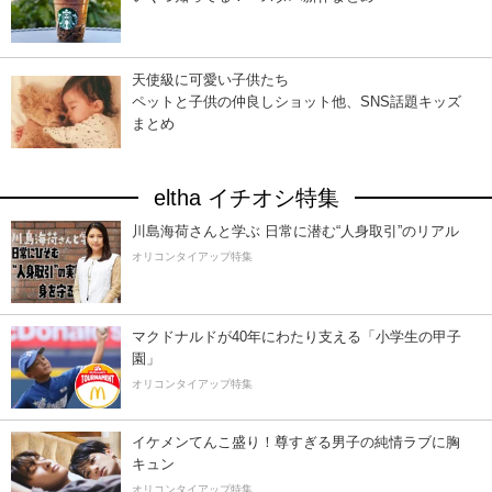
天使級に可愛い子供たち
ペットと子供の仲良しショット他、SNS話題キッズ
まとめ
eltha イチオシ特集
川島海荷さんと学ぶ 日常に潜む“人身取引”のリアル
オリコンタイアップ特集
マクドナルドが40年にわたり支える「小学生の甲子
園」
オリコンタイアップ特集
イケメンてんこ盛り！尊すぎる男子の純情ラブに胸
キュン
オリコンタイアップ特集