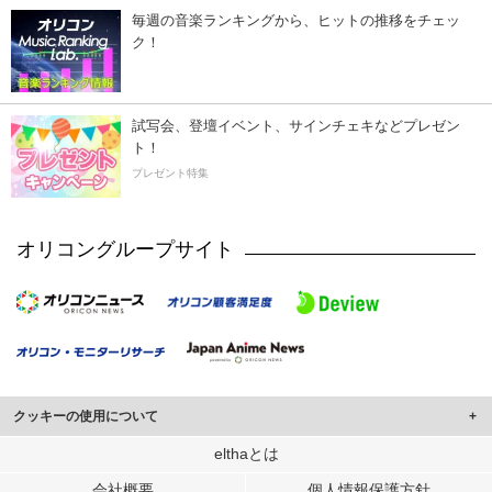
毎週の音楽ランキングから、ヒットの推移をチェッ
ク！
試写会、登壇イベント、サインチェキなどプレゼン
ト！
プレゼント特集
オリコングループサイト
クッキーの使用について
このサイトでは Cookie を使用して、ユーザーに合わせたコンテンツや広告の
elthaとは
表示、ソーシャル メディア機能の提供、広告の表示回数やクリック数の測定を
会社概要
個人情報保護方針
行っています。