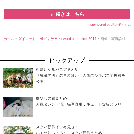
続きはこちら
sponsored by 求人ボックス
ホーム
>
ダイエット・ボディケア
>
sweet collection 2017
> 画像・写真詳細
ピックアップ
可愛いシルバニアまとめ
『鬼滅の刃』の再現ほか、人気のシルバニア投稿を
公開
癒やしの猫まとめ
人気タレント猫、猫写真集…キュートな猫ズラリ
スタバ新作イッキ見せ！
いくつ知ってる？ スタバ新作まとめ