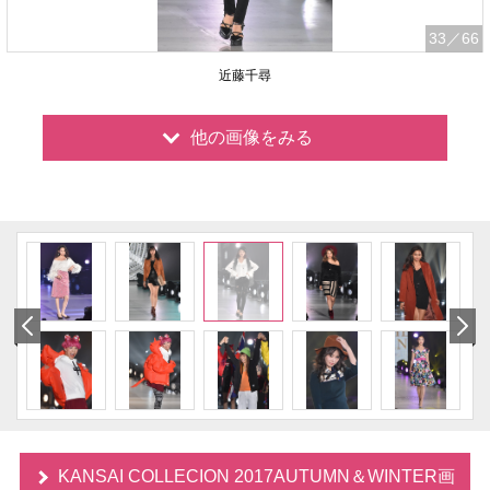
33
／66
近藤千尋
他の画像をみる
KANSAI COLLECION 2017AUTUMN＆WINTER画