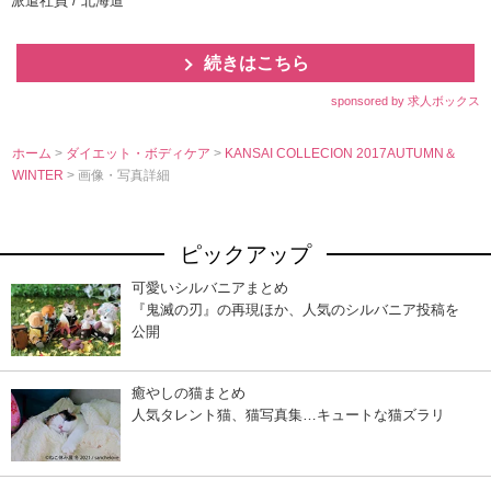
派遣社員 / 北海道
続きはこちら
sponsored by 求人ボックス
ホーム
>
ダイエット・ボディケア
>
KANSAI COLLECION 2017AUTUMN＆
WINTER
> 画像・写真詳細
ピックアップ
可愛いシルバニアまとめ
『鬼滅の刃』の再現ほか、人気のシルバニア投稿を
公開
癒やしの猫まとめ
人気タレント猫、猫写真集…キュートな猫ズラリ