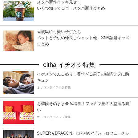
スタバ新作イッキ見せ！
いくつ知ってる？ スタバ新作まとめ
天使級に可愛い子供たち
ペットと子供の仲良しショット他、SNS話題キッズ
まとめ
eltha イチオシ特集
イケメンてんこ盛り！尊すぎる男子の純情ラブに胸
キュン
オリコンタイアップ特集
お値段そのまま45％増量！ファミマ夏の大盤振る舞
い
オリコンタイアップ特集
SUPER★DRAGON、自ら描いた”レトロフューチャ