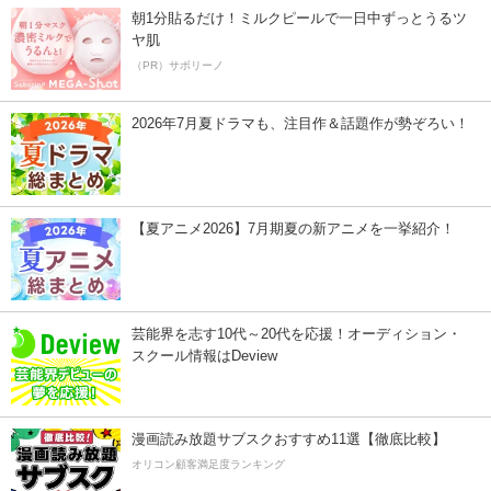
朝1分貼るだけ！ミルクピールで一日中ずっとうるツ
ヤ肌
（PR）サボリーノ
2026年7月夏ドラマも、注目作＆話題作が勢ぞろい！
【夏アニメ2026】7月期夏の新アニメを一挙紹介！
芸能界を志す10代～20代を応援！オーディション・
スクール情報はDeview
漫画読み放題サブスクおすすめ11選【徹底比較】
オリコン顧客満足度ランキング