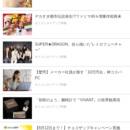
デカすぎ都市伝説発生!?ファミマ45％増量作戦再来
オリコンタイアップ特集
SUPER★DRAGON、自ら描いた”レトロフューチャ
ー”
オリコンタイアップ特集
【驚愕】メーカー社員が推す「10万円台」神コスパ
PC
オリコンタイアップ特集
「別班のよう」腕時計で『VIVANT』の世界観再現
オリコンタイアップ特集
【8月12日まで！】チョコザップキャンペーン実施