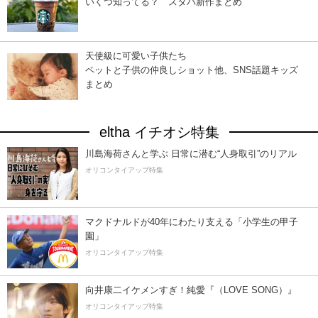
いくつ知ってる？ スタバ新作まとめ
天使級に可愛い子供たち
ペットと子供の仲良しショット他、SNS話題キッズ
まとめ
eltha イチオシ特集
川島海荷さんと学ぶ 日常に潜む“人身取引”のリアル
オリコンタイアップ特集
マクドナルドが40年にわたり支える「小学生の甲子
園」
オリコンタイアップ特集
向井康二イケメンすぎ！純愛『（LOVE SONG）』
オリコンタイアップ特集