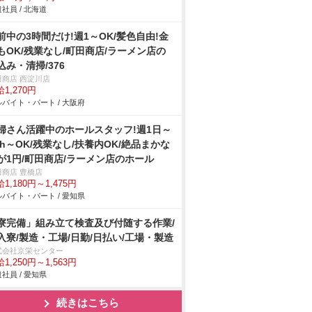
社員 / 北海道
前中の3時間だけ!週1～OK/髪色自由!金
もOK/残業なし/町田商店/ラーメン店の
込み・清掃/376
田商店 西淀川店
1,270円
バイト・パート / 大阪府
婦さん活躍中のホールスタッフ!週1日～
3h～OK/残業なし/扶養内OK/絶品まかな
が1円/町田商店/ラーメン店のホール
田商店 豊橋店
1,180円～1,475円
バイト・パート / 愛知県
寮完備」組み立て検査及び付随する作業/
入寮/製造・工場/日勤/日払い/工場・製造
式会社京栄センター
1,250円～1,563円
社員 / 愛知県
続きはこちら