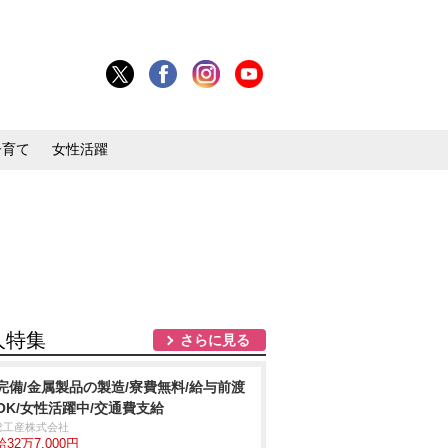
子育て
女性活躍
人特集
さらに見る
完備/金属製品の製造/寮費無料/給与前渡
OK/女性活躍中/交通費支給
総工産株式会社
32万7,000円