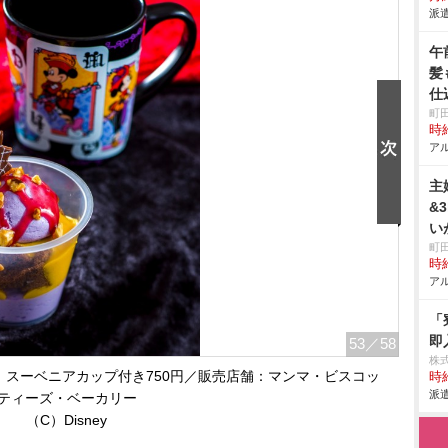
派遣
午
髪
仕
町
時給
アル
主
&
い
町
時給
アル
「
即
53
／58
株
スーベニアカップ付き750円／販売店舗：マンマ・ビスコッ
時給
派遣
ティーズ・ベーカリー
（C）Disney