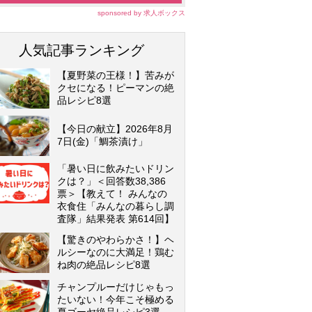
sponsored by 求人ボックス
人気記事ランキング
【夏野菜の王様！】苦みが
クセになる！ピーマンの絶
品レシピ8選
【今日の献立】2026年8月
7日(金)「鯛茶漬け」
「暑い日に飲みたいドリン
クは？」＜回答数38,386
票＞【教えて！ みんなの
衣食住「みんなの暮らし調
査隊」結果発表 第614回】
【驚きのやわらかさ！】ヘ
ルシーなのに大満足！鶏む
ね肉の絶品レシピ8選
チャンプルーだけじゃもっ
たいない！今年こそ極める