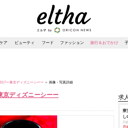
ケア
ビューティ
フード
ファッション
旅行＆おでかけ
ンケア
ダイエット・ボディケア
ヘアスタイル・ヘアアレンジ
een 2017ー東京ディズニーシーー
＞ 画像・写真詳細
017ー東京ディズニーシーー
求
寮
し
日
月給