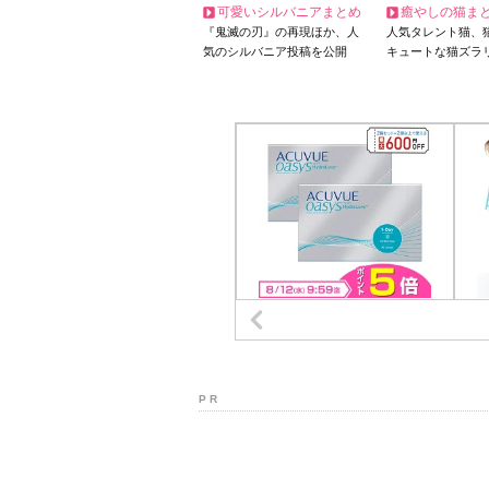
可愛いシルバニアまとめ
癒やしの猫ま
『鬼滅の刃』の再現ほか、人
人気タレント猫、
気のシルバニア投稿を公開
キュートな猫ズラ
P R