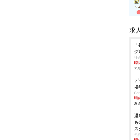
求
「
グ
社
時給
アル
デ
場
Car
時給
派遣
週
も
ス
元