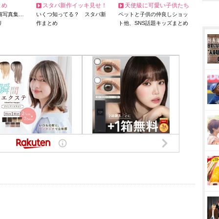
とめ
スタバ新作イッキ見せ！
天使級に可愛い子供たち
猫写真集…
いくつ知ってる？ スタバ新
ペットと子供の仲良しショッ
リ
作まとめ
ト他、SNS話題キッズまとめ