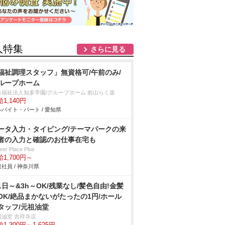
人特集
さらに見る
福祉調理スタッフ」無資格可/午前のみ/
ループホーム
会福祉法人知多学園/グループホーム 前山らく楽
1,140円
バイト・パート / 愛知県
ータ入力・タイピング/テーマパークの来
者の入力と確認のお仕事在宅も
eer Place Plus
1,700円～
社員 / 神奈川県
1日～&3h～OK/残業なし/髪色自由!金髪
OK/絶品まかないがたったの1円/ホール
タッフ/元祖油堂
祖油堂 吉祥寺店