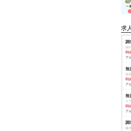
求
調
Mi
時給
アル
無
特
時給
アル
無
ケ
時給
アル
調
株式