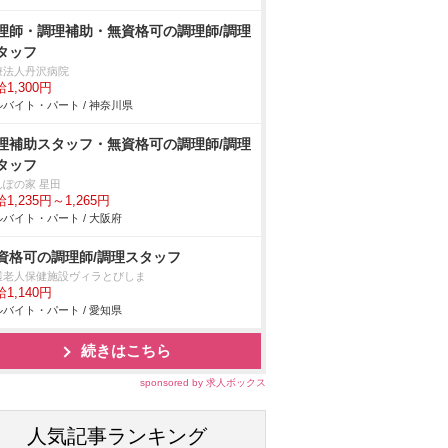
理師・調理補助・無資格可の調理師/調理
タッフ
療法人丹沢病院
1,300円
バイト・パート / 神奈川県
理補助スタッフ・無資格可の調理師/調理
タッフ
んぽの家 星田
1,235円～1,265円
バイト・パート / 大阪府
資格可の調理師/調理スタッフ
護老人保健施設ヴィラとびしま
1,140円
バイト・パート / 愛知県
続きはこちら
sponsored by 求人ボックス
人気記事ランキング