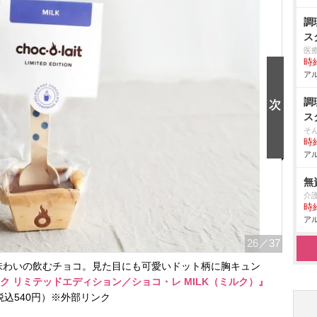
調
ス
医
時給
アル
調
ス
そ
時給
アル
無
介
時給
アル
26
／37
味わいの飲むチョコ。見た目にも可愛いドット柄に胸キュン
リンク リミテッドエディション／ショコ・レ MILK（ミルク）』
税込540円）※外部リンク