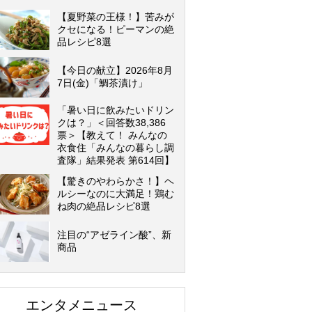
【夏野菜の王様！】苦みが
クセになる！ピーマンの絶
品レシピ8選
【今日の献立】2026年8月
7日(金)「鯛茶漬け」
「暑い日に飲みたいドリン
クは？」＜回答数38,386
票＞【教えて！ みんなの
衣食住「みんなの暮らし調
査隊」結果発表 第614回】
【驚きのやわらかさ！】ヘ
ルシーなのに大満足！鶏む
ね肉の絶品レシピ8選
注目の“アゼライン酸”、新
商品
エンタメニュース