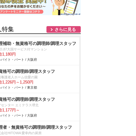
人特集
さらに見る
理補助・無資格可の調理師/調理スタッフ
YO,87大国サービス付マンション
1,180円
バイト・パート / 大阪府
資格可の調理師/調理スタッフ
別養護老人ホーム信愛の園
1,226円～1,250円
バイト・パート / 東京都
資格可の調理師/調理スタッフ
アセンター エミテラス堺北
1,177円～
バイト・パート / 大阪府
理者・無資格可の調理師/調理スタッフ
会社HITOWA 愛幸内の厨房