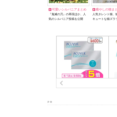
可愛いシルバニアまとめ
癒やしの猫ま
『鬼滅の刃』の再現ほか、人
人気タレント猫、
気のシルバニア投稿を公開
キュートな猫ズラ
P R