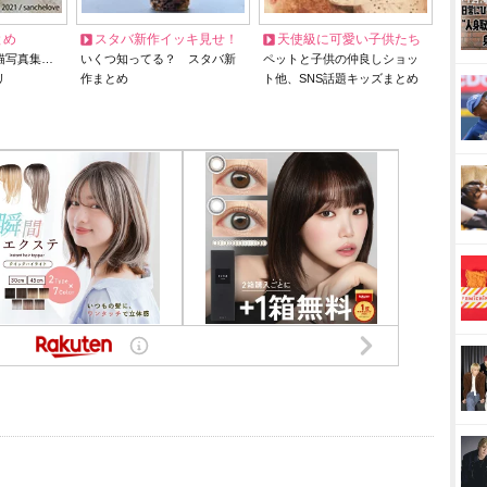
とめ
スタバ新作イッキ見せ！
天使級に可愛い子供たち
猫写真集…
いくつ知ってる？ スタバ新
ペットと子供の仲良しショッ
リ
作まとめ
ト他、SNS話題キッズまとめ