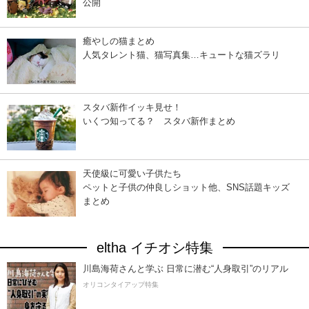
公開
癒やしの猫まとめ
人気タレント猫、猫写真集…キュートな猫ズラリ
スタバ新作イッキ見せ！
いくつ知ってる？ スタバ新作まとめ
天使級に可愛い子供たち
ペットと子供の仲良しショット他、SNS話題キッズ
まとめ
eltha イチオシ特集
川島海荷さんと学ぶ 日常に潜む“人身取引”のリアル
オリコンタイアップ特集