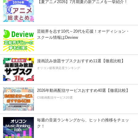
【夏アニメ2026】7月期夏の新アニメを一挙紹介！
芸能界を志す10代～20代を応援！オーディション・
スクール情報はDeview
漫画読み放題サブスクおすすめ11選【徹底比較】
オリコン顧客満足度ランキング
2026年動画配信サービスおすすめ40選【徹底比較】
CS動画配信サービス20選
毎週の音楽ランキングから、ヒットの推移をチェッ
ク！