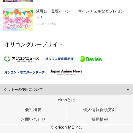
試写会、登壇イベント、サインチェキなどプレゼン
ト！
プレゼント特集
オリコングループサイト
クッキーの使用について
このサイトでは Cookie を使用して、ユーザーに合わせたコンテンツや広告の
elthaとは
表示、ソーシャル メディア機能の提供、広告の表示回数やクリック数の測定を
会社概要
個人情報保護方針
行っています。
また、ユーザーによるサイトの利用状況についても情報を収集し、ソーシャル
お問い合わせ
採用情報
メディアや広告配信、データ解析の各パートナーに提供しています。
各パートナーは、この情報とユーザーが各パートナーに提供した他の情報や、
© oricon ME inc.
ユーザーが各パートナーのサービスを使用したときに収集した他の情報を組み