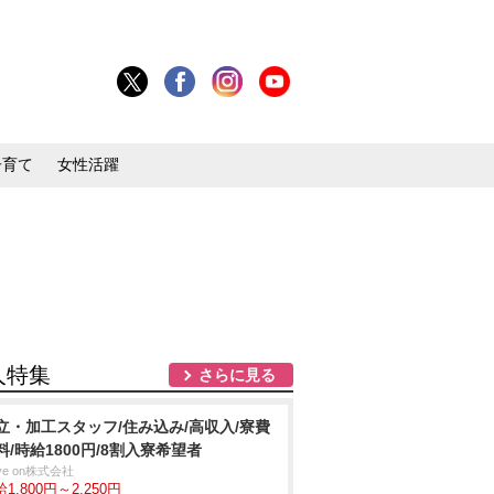
子育て
女性活躍
人特集
さらに見る
立・加工スタッフ/住み込み/高収入/寮費
料/時給1800円/8割入寮希望者
ve on株式会社
1,800円～2,250円