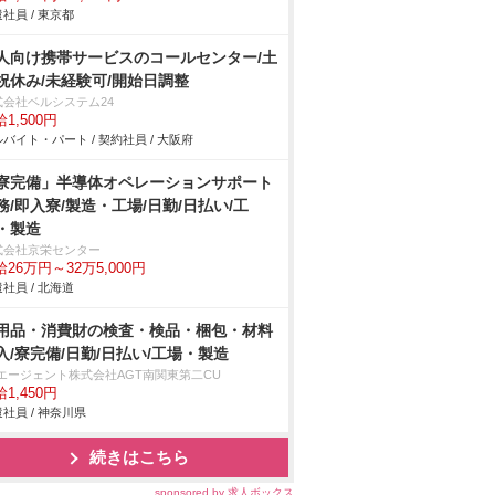
社員 / 東京都
人向け携帯サービスのコールセンター/土
祝休み/未経験可/開始日調整
式会社ベルシステム24
1,500円
バイト・パート / 契約社員 / 大阪府
寮完備」半導体オペレーションサポート
務/即入寮/製造・工場/日勤/日払い/工
・製造
式会社京栄センター
26万円～32万5,000円
社員 / 北海道
用品・消費財の検査・検品・梱包・材料
入/寮完備/日勤/日払い/工場・製造
Tエージェント株式会社AGT南関東第二CU
1,450円
社員 / 神奈川県
続きはこちら
sponsored by 求人ボックス