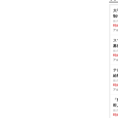
大
制/
株
時給
アル
ス
募
株
時給
アル
テ
給
株
時給
アル
「
即
株
時給