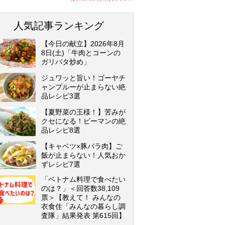
人気記事ランキング
【今日の献立】2026年8月
8日(土)「牛肉とコーンの
ガリバタ炒め」
ジュワッと旨い！ゴーヤチ
ャンプルーが止まらない絶
品レシピ3選
【夏野菜の王様！】苦みが
クセになる！ピーマンの絶
品レシピ8選
【キャベツ×豚バラ肉】ご
飯が止まらない！人気おか
ずレシピ7選
「ベトナム料理で食べたい
のは？」＜回答数38,109
票＞【教えて！ みんなの
衣食住「みんなの暮らし調
査隊」結果発表 第615回】