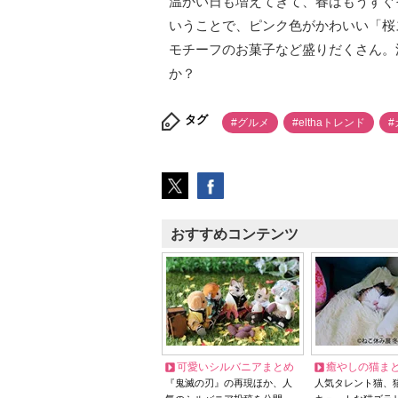
温かい日も増えてきて、春はもうすぐそ
いうことで、ピンク色がかわいい「桜ス
モチーフのお菓子など盛りだくさん。
か？
タグ
#グルメ
#elthaトレンド
#
おすすめコンテンツ
可愛いシルバニアまとめ
癒やしの猫ま
『鬼滅の刃』の再現ほか、人
人気タレント猫、