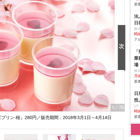
派遣
法
日
株
時給
アル
「
業
場
株
月給
派遣
日
投
U
9
／78
時給
派遣
プリン‐桜』280円／販売期間：2018年3月1日～4月14日