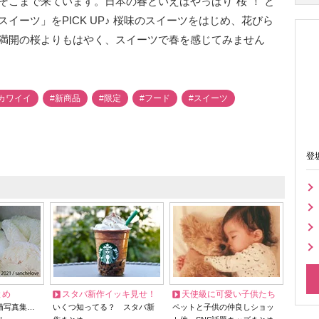
こまで来ています。日本の春といえばやっぱり“桜”！ と
イーツ」をPICK UP♪ 桜味のスイーツをはじめ、花びら
満開の桜よりもはやく、スイーツで春を感じてみません
カワイイ
#新商品
#限定
#フード
#スイーツ
登
とめ
スタバ新作イッキ見せ！
天使級に可愛い子供たち
猫写真集…
いくつ知ってる？ スタバ新
ペットと子供の仲良しショッ