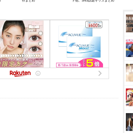
リ
作まとめ
ト他、SNS話題キッズまとめ