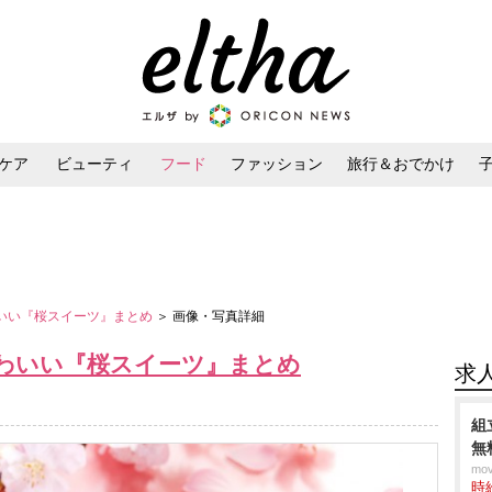
ケア
ビューティ
フード
ファッション
旅行＆おでかけ
ンケア
ダイエット・ボディケア
ヘアスタイル・ヘアアレンジ
わいい『桜スイーツ』まとめ
＞ 画像・写真詳細
かわいい『桜スイーツ』まとめ
求
組
無
mo
時給