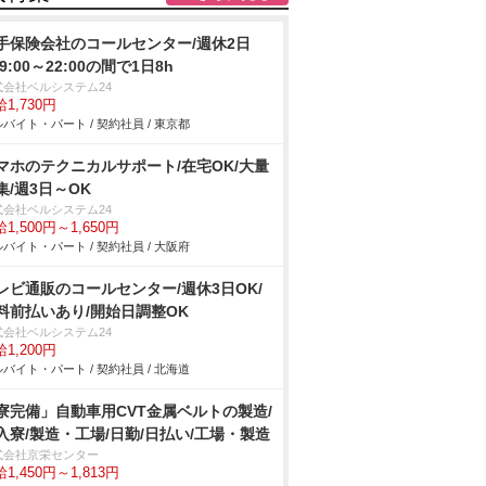
手保険会社のコールセンター/週休2日
9:00～22:00の間で1日8h
式会社ベルシステム24
1,730円
バイト・パート / 契約社員 / 東京都
マホのテクニカルサポート/在宅OK/大量
集/週3日～OK
式会社ベルシステム24
1,500円～1,650円
バイト・パート / 契約社員 / 大阪府
レビ通販のコールセンター/週休3日OK/
料前払いあり/開始日調整OK
式会社ベルシステム24
1,200円
バイト・パート / 契約社員 / 北海道
寮完備」自動車用CVT金属ベルトの製造/
入寮/製造・工場/日勤/日払い/工場・製造
式会社京栄センター
1,450円～1,813円