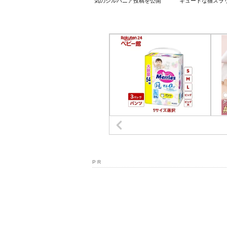
気のシルバニア投稿を公開
キュートな猫ズラ
P R