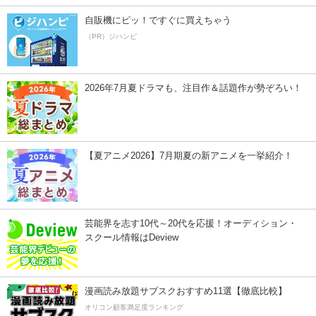
自販機にピッ！ですぐに買えちゃう
（PR）ジハンピ
2026年7月夏ドラマも、注目作＆話題作が勢ぞろい！
【夏アニメ2026】7月期夏の新アニメを一挙紹介！
芸能界を志す10代～20代を応援！オーディション・
スクール情報はDeview
漫画読み放題サブスクおすすめ11選【徹底比較】
オリコン顧客満足度ランキング