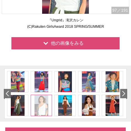
97
／191
『Ungrid』滝沢カレン
(C)Rakuten GirlsAward 2018 SPRING/SUMMER
他の画像をみる