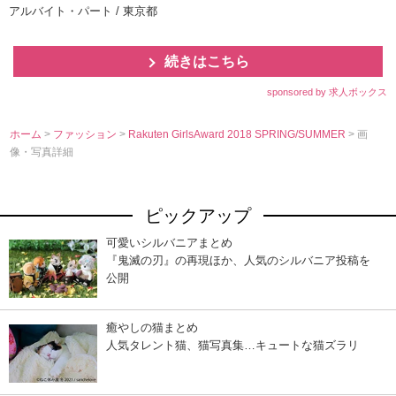
アルバイト・パート / 東京都
続きはこちら
sponsored by 求人ボックス
ホーム
>
ファッション
>
Rakuten GirlsAward 2018 SPRING/SUMMER
> 画
像・写真詳細
ピックアップ
可愛いシルバニアまとめ
『鬼滅の刃』の再現ほか、人気のシルバニア投稿を
公開
癒やしの猫まとめ
人気タレント猫、猫写真集…キュートな猫ズラリ