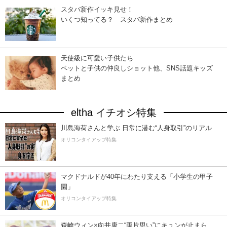
スタバ新作イッキ見せ！
いくつ知ってる？ スタバ新作まとめ
天使級に可愛い子供たち
ペットと子供の仲良しショット他、SNS話題キッズ
まとめ
eltha イチオシ特集
川島海荷さんと学ぶ 日常に潜む“人身取引”のリアル
オリコンタイアップ特集
マクドナルドが40年にわたり支える「小学生の甲子
園」
オリコンタイアップ特集
森崎ウィン×向井康二“両片思い”にキュンが止まら